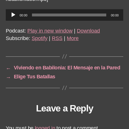
A
00:00
00:00
u
d
Podcast:
Play in new window
|
Download
i
Subscribe:
Spotify
|
RSS
|
More
o
P
l
a
←
Viviendo en Babilonia: El Mensaje en la Pared
y
→
Elige Tus Batallas
e
r
Leave a Reply
You must be
logged in
to post a comment.