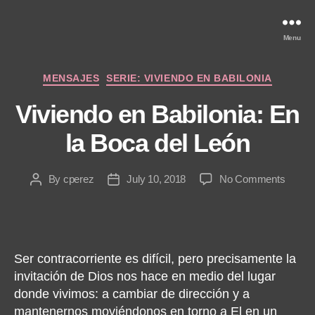
Menu
Categories
MENSAJES
SERIE: VIVIENDO EN BABILONIA
Viviendo en Babilonia: En
la Boca del León
on
By
cperez
July 10, 2018
No Comments
Post
Post
Vivien
author
date
en
Babilon
En
la
Ser contracorriente es difícil, pero precisamente la
Boca
invitación de Dios nos hace en medio del lugar
del
donde vivimos: a cambiar de dirección y a
León
mantenernos moviéndonos en torno a El en un