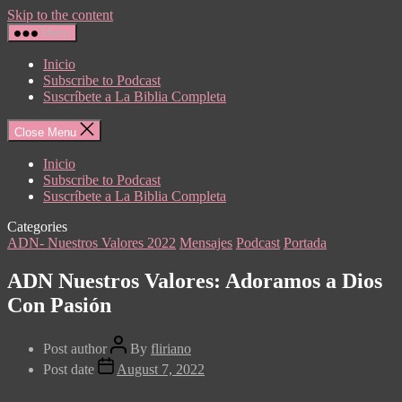
Skip to the content
Menu
Inicio
Subscribe to Podcast
Suscríbete a La Biblia Completa
Close Menu
Inicio
Subscribe to Podcast
Suscríbete a La Biblia Completa
Categories
ADN- Nuestros Valores 2022
Mensajes
Podcast
Portada
ADN Nuestros Valores: Adoramos a Dios
Con Pasión
Post author
By
fliriano
Post date
August 7, 2022