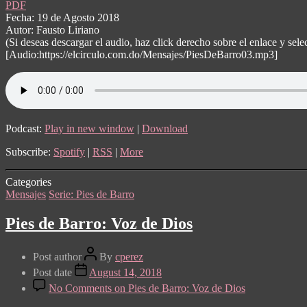
PDF
Fecha: 19 de Agosto 2018
Autor: Fausto Liriano
(Si deseas descargar el audio, haz click derecho sobre el enlace y s
[Audio:https://elcirculo.com.do/Mensajes/PiesDeBarro03.mp3]
Podcast:
Play in new window
|
Download
Subscribe:
Spotify
|
RSS
|
More
Categories
Mensajes
Serie: Pies de Barro
Pies de Barro: Voz de Dios
Post author
By
cperez
Post date
August 14, 2018
No Comments
on Pies de Barro: Voz de Dios