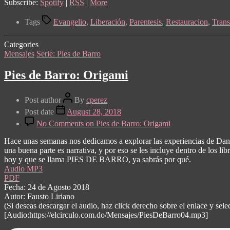
Subscribe:
Spotify
|
RSS
|
More
Tags
Evangelio
,
Liberación
,
Parentesis
,
Restauracion
,
Tran
Categories
Mensajes
Serie: Pies de Barro
Pies de Barro: Origami
Post author
By
cperez
Post date
August 28, 2018
No Comments
on Pies de Barro: Origami
Hace unas semanas nos dedicamos a explorar las experiencias de Danie
una buena parte es narrativa, y por eso se les incluye dentro de los li
hoy y que se llama PIES DE BARRO, ya sabrás por qué.
Audio MP3
PDF
Fecha: 24 de Agosto 2018
Autor: Fausto Liriano
(Si deseas descargar el audio, haz click derecho sobre el enlace y s
[Audio:https://elcirculo.com.do/Mensajes/PiesDeBarro04.mp3]