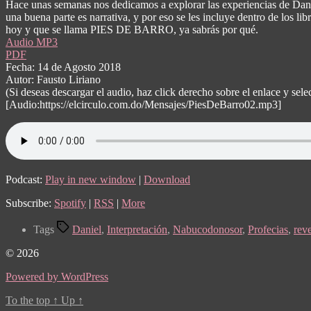
Hace unas semanas nos dedicamos a explorar las experiencias de Danie
una buena parte es narrativa, y por eso se les incluye dentro de los li
hoy y que se llama PIES DE BARRO, ya sabrás por qué.
Audio MP3
PDF
Fecha: 14 de Agosto 2018
Autor: Fausto Liriano
(Si deseas descargar el audio, haz click derecho sobre el enlace y s
[Audio:https://elcirculo.com.do/Mensajes/PiesDeBarro02.mp3]
Podcast:
Play in new window
|
Download
Subscribe:
Spotify
|
RSS
|
More
Tags
Daniel
,
Interpretación
,
Nabucodonosor
,
Profecias
,
rev
© 2026
Powered by WordPress
To the top
↑
Up
↑