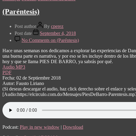
(Paréntesis)
Post author
By
cperez
Post date
September 4, 2018
No Comments
on (Paréntesis)
Hace unas semanas nos dedicamos a explorar las experiencias de Danie
una buena parte es narrativa, y por eso se les incluye dentro de los li
hoy y que se llama PIES DE BARRO, ya sabrás por qué.
Audio MP3
PDF
Fecha: 02 de Septiembre 2018
Autor: Fausto Liriano
(Si deseas descargar el audio, haz click derecho sobre el enlace y s
[Audio:https://elcirculo.com.do/Mensajes/PiesDeBarro-Parentesis.mp
Podcast:
Play in new window
|
Download