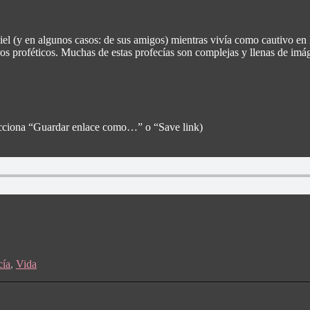
l (y en algunos casos: de sus amigos) mientras vivía como cautivo en B
bros proféticos. Muchas de estas profecías son complejas y llenas de imág
elecciona “Guardar enlace como…” o “Save link)
cía
,
Vida