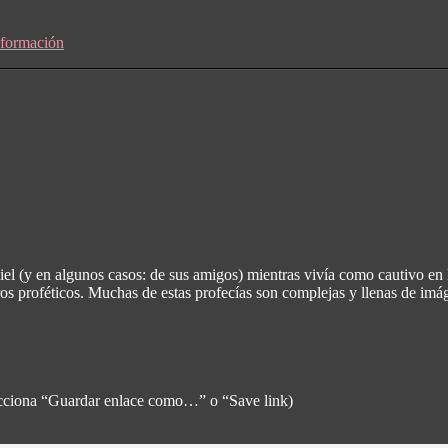
sformación
l (y en algunos casos: de sus amigos) mientras vivía como cautivo en B
bros proféticos. Muchas de estas profecías son complejas y llenas de imág
elecciona “Guardar enlace como…” o “Save link)