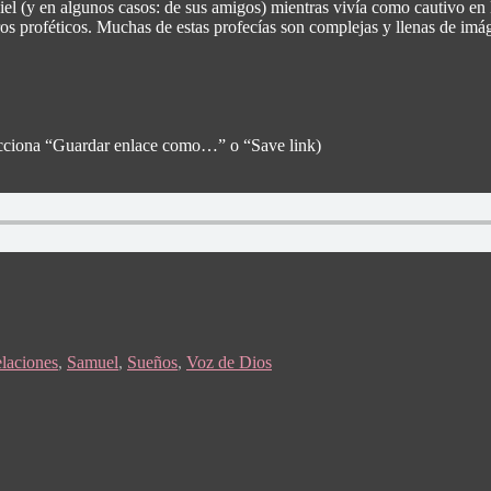
l (y en algunos casos: de sus amigos) mientras vivía como cautivo en B
bros proféticos. Muchas de estas profecías son complejas y llenas de imág
elecciona “Guardar enlace como…” o “Save link)
elaciones
,
Samuel
,
Sueños
,
Voz de Dios