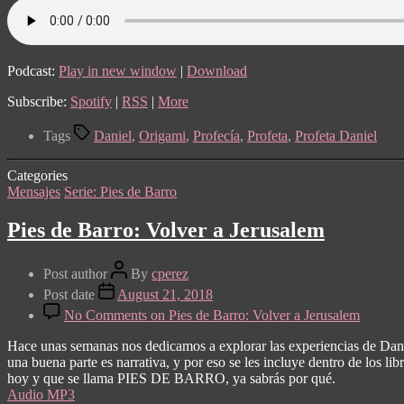
Podcast:
Play in new window
|
Download
Subscribe:
Spotify
|
RSS
|
More
Tags
Daniel
,
Origami
,
Profecía
,
Profeta
,
Profeta Daniel
Categories
Mensajes
Serie: Pies de Barro
Pies de Barro: Volver a Jerusalem
Post author
By
cperez
Post date
August 21, 2018
No Comments
on Pies de Barro: Volver a Jerusalem
Hace unas semanas nos dedicamos a explorar las experiencias de Danie
una buena parte es narrativa, y por eso se les incluye dentro de los li
hoy y que se llama PIES DE BARRO, ya sabrás por qué.
Audio MP3