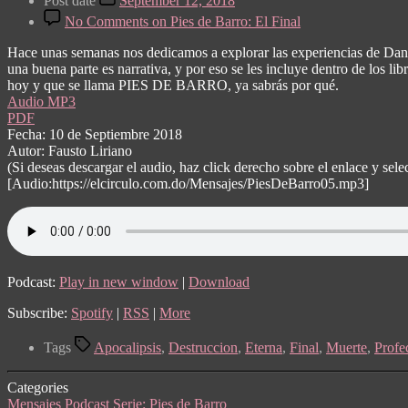
Post date
September 12, 2018
No Comments
on Pies de Barro: El Final
Hace unas semanas nos dedicamos a explorar las experiencias de Danie
una buena parte es narrativa, y por eso se les incluye dentro de los li
hoy y que se llama PIES DE BARRO, ya sabrás por qué.
Audio MP3
PDF
Fecha: 10 de Septiembre 2018
Autor: Fausto Liriano
(Si deseas descargar el audio, haz click derecho sobre el enlace y s
[Audio:https://elcirculo.com.do/Mensajes/PiesDeBarro05.mp3]
Podcast:
Play in new window
|
Download
Subscribe:
Spotify
|
RSS
|
More
Tags
Apocalipsis
,
Destruccion
,
Eterna
,
Final
,
Muerte
,
Profe
Categories
Mensajes
Podcast
Serie: Pies de Barro