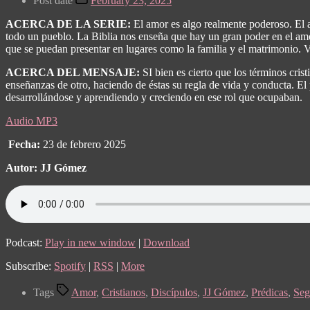
Post date
February 23, 2025
ACERCA DE LA SERIE:
El amor es algo realmente poderoso. El 
todo un pueblo. La Biblia nos enseña que hay un gran poder en el amor
que se puedan presentar en lugares como la familia y el matrimonio.
ACERCA DEL MENSAJE:
SI bien es cierto que los términos cri
enseñanzas de otro, haciendo de éstas su regla de vida y conducta. E
desarrollándose y aprendiendo y creciendo en ese rol que ocupaban.
Audio MP3
Fecha:
23 de febrero 2025
Autor: JJ Gómez
Podcast:
Play in new window
|
Download
Subscribe:
Spotify
|
RSS
|
More
Tags
Amor
,
Cristianos
,
Discípulos
,
JJ Gómez
,
Prédicas
,
Seg