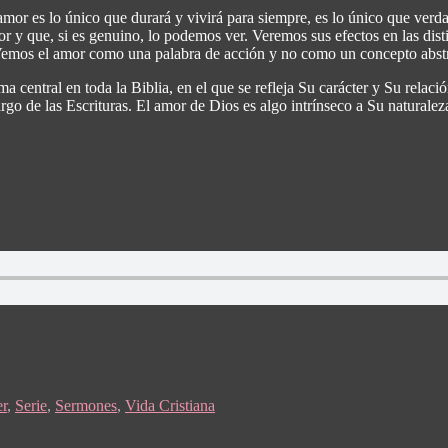
amor es lo único que durará y vivirá para siempre, es lo único que ver
 y que, si es genuino, lo podemos ver. Veremos sus efectos en las distin
 Vemos el amor como una palabra de acción y no como un concepto abst
a central en toda la Biblia, en el que se refleja Su carácter y Su rela
rgo de las Escrituras. El amor de Dios es algo intrínseco a Su naturale
r
,
Serie
,
Sermones
,
Vida Cristiana