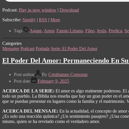
Podcast:
Play in new window
|
Download
Subscribe:
Spotify
|
RSS
|
More
Tags
Agape
,
Amor
,
Fausto Liriano
,
Fileo
,
Jesús
,
Predica
,
Se
Categories
Mensajes
Podcast
Portada
Serie: El Poder Del Amor
El Poder Del Amor: Permaneciendo En S
Post author
By
Cristhianne Corporan
Post date
February 9, 2025
ACERCA DE LA SERIE:
El amor es algo realmente poderoso. El 
todo un pueblo. La Biblia nos enseña que hay un gran poder en el amor
que se puedan presentar en lugares como la familia y el matrimonio.
ACERCA DEL MENSAJE:
En la actualidad, el concepto de amor 
¿Es solo una reacción química? ¿Un sentimiento pasajero? ¿Una conex
mismo, quien se ha revelado como el verdadero amor.