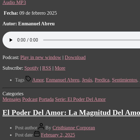
Audio MP3
Fecha:
09 de febrero 2025
Autor: Enmanuel Abreu
Podcast:
Play in new window
|
Download
Subscribe:
Spotify
|
RSS
|
More
Tags
Amor
,
Enmanuel Abreu
,
Jesús
,
Predica
,
Sentimientos
,
Categories
Mensajes
Podcast
Portada
Serie: El Poder Del Amor
El Poder Del Amor: La Magnitud Del Amo
Post author
By
Cristhianne Corporan
Post date
February 2, 2025