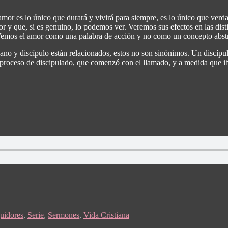
amor es lo único que durará y vivirá para siempre, es lo único que ver
 y que, si es genuino, lo podemos ver. Veremos sus efectos en las distin
 Vemos el amor como una palabra de acción y no como un concepto abst
stiano y discípulo están relacionados, estos no son sinónimos. Un discíp
l proceso de discipulado, que comenzó con el llamado, y a medida que i
uidores
,
Serie
,
Sermones
,
Vida Cristiana