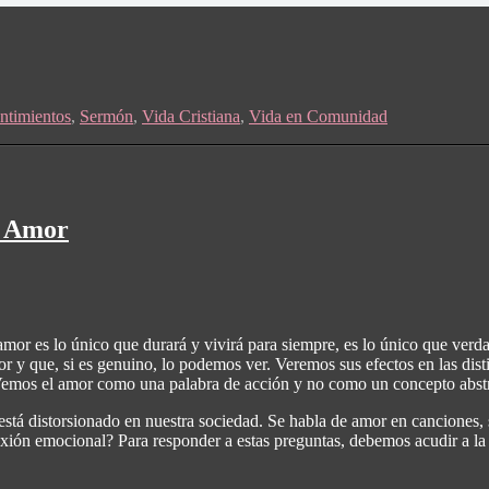
ntimientos
,
Sermón
,
Vida Cristiana
,
Vida en Comunidad
u Amor
amor es lo único que durará y vivirá para siempre, es lo único que ver
 y que, si es genuino, lo podemos ver. Veremos sus efectos en las distin
 Vemos el amor como una palabra de acción y no como un concepto abst
está distorsionado en nuestra sociedad. Se habla de amor en canciones, s
ión emocional? Para responder a estas preguntas, debemos acudir a la 