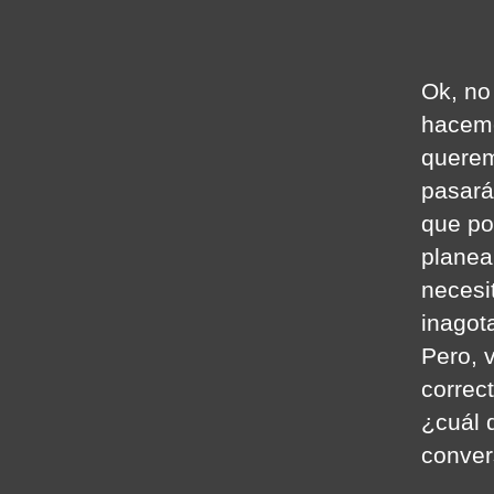
Ok, no
hacemo
querem
pasará
que po
planea
necesi
inagota
Pero, 
correct
¿cuál 
conver