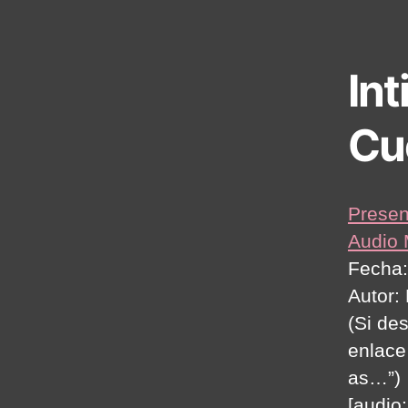
Int
Cu
Presen
Audio
Fecha:
Autor:
(Si de
enlace
as…”)
[audio