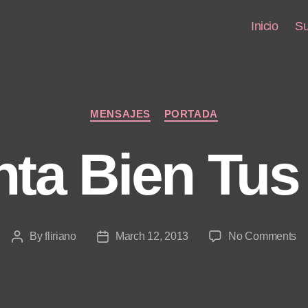
Inicio
Su
Categories
MENSAJES
PORTADA
ta Bien Tus
on
By
fliriano
March 12, 2013
No Comments
Post
Post
Cu
author
date
Bi
Tu
Dí