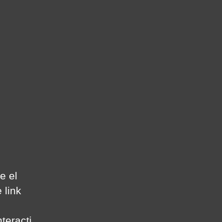
e el
 link
teracti