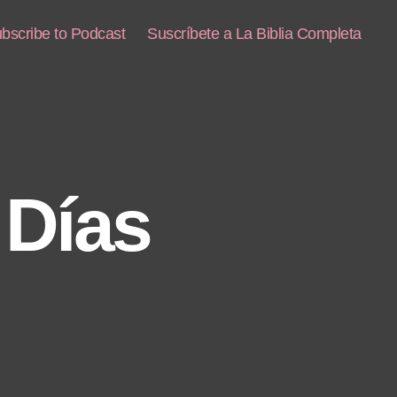
bscribe to Podcast
Suscríbete a La Biblia Completa
 Días
enta
en
s
as