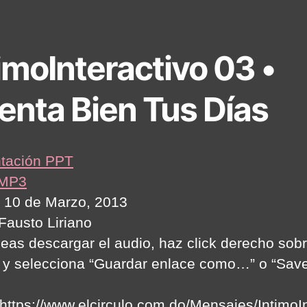
imoInteractivo 03 •
enta Bien Tus Días
tación PPT
 MP3
 10 de Marzo, 2013
 Fausto Liriano
seas descargar el audio, haz click derecho sobr
 y selecciona “Guardar enlace como…” o “Save
:https://www.elcirculo.com.do/Mensajes/IntimoIn