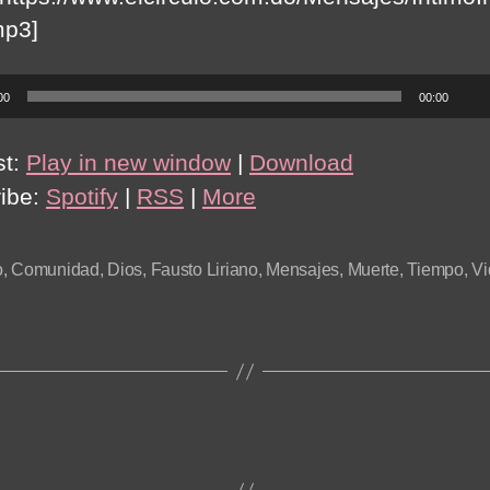
mp3]
00
00:00
st:
Play in new window
|
Download
ibe:
Spotify
|
RSS
|
More
o
,
Comunidad
,
Dios
,
Fausto Liriano
,
Mensajes
,
Muerte
,
Tiempo
,
Vi