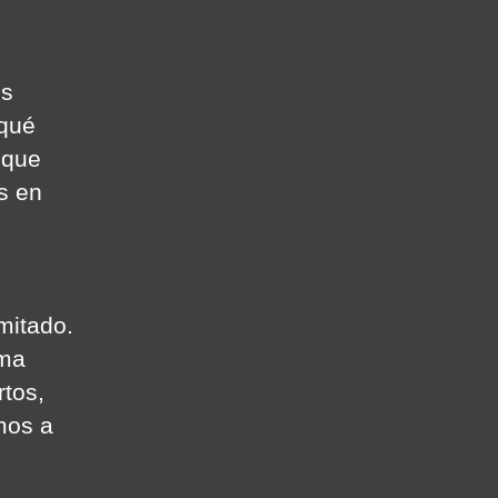
os
 qué
 que
s en
imitado.
rma
rtos,
mos a