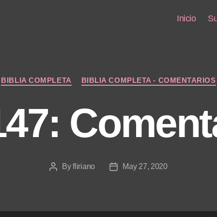
Inicio
Su
Categories
BIBLIA COMPLETA
BIBLIA COMPLETA - COMENTARIOS
147: Coment
By
fliriano
May 27, 2020
Post
Post
author
date