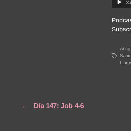
A
00:
u
d
Podcas
i
Subscr
o
P
Antig
l
Sapie
Tags
a
Libro
y
e
r
←
Día 147: Job 4-6