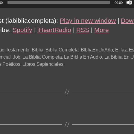
00
00:00
t (labibliacompleta):
Play in new window
|
Dow
ibe:
Spotify
|
iHeartRadio
|
RSS
|
More
uo Testamento
,
Biblia
,
Biblia Completa
,
BIbliaEnUnAño
,
Elifaz
,
Es
ncial
,
Job
,
La Biblia Completa
,
La Biblia En Audio
,
La Biblia En 
s Poéticos
,
Libros Sapienciales