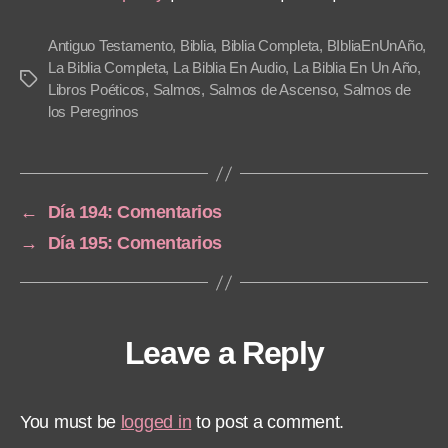
P
l
Antiguo Testamento
,
Biblia
,
Biblia Completa
,
BIbliaEnUnAño
,
a
La Biblia Completa
,
La Biblia En Audio
,
La Biblia En Un Año
,
Tags
Libros Poéticos
,
Salmos
,
Salmos de Ascenso
,
Salmos de
y
los Peregrinos
e
r
←
Día 194: Comentarios
→
Día 195: Comentarios
Leave a Reply
You must be
logged in
to post a comment.