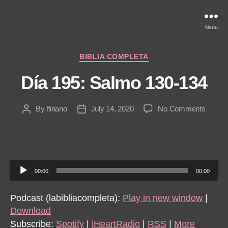
Menu
Categories
BIBLIA COMPLETA
Día 195: Salmo 130-134
on
By
fliriano
July 14, 2020
No Comments
Post
Post
Día
author
date
195:
Salmo
130-
134
A
00:00
00:00
u
d
Podcast (labibliacompleta):
Play in new window
|
i
Download
o
Subscribe:
Spotify
|
iHeartRadio
|
RSS
|
More