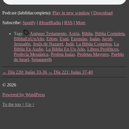
Podcast (labibliacompleta):
Play in new window
|
Download
Subscribe:
Spotify
|
iHeartRadio
|
RSS
|
More
Tags
Antiguo Testamento
,
Asiria
,
Biblia
,
Biblia Completa
,
BIbliaEnUnAño
,
Edom
,
Esaú
,
Ezequías
,
Isaías
,
Jacob
,
Jerusalén
,
Jesús de Nazaret
,
Judá
,
La Biblia Completa
,
La
Biblia En Audio
,
La Biblia En Un Año
,
Libros Proféticos
,
Profecía Mesiánica
,
Profeta Isaías
,
Profetas Mayores
,
Pueblo
de Israel
,
Senaquerib
←
Día 220: Isaías 33-36
→
Día 221: Isaías 37-40
© 2026
Powered by WordPress
To the top
↑
Up
↑