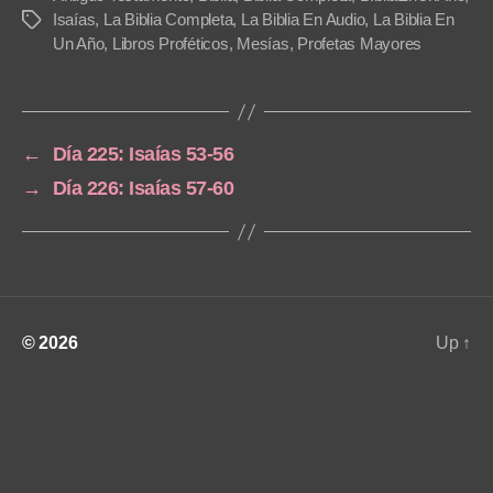
a
Isaías
,
La Biblia Completa
,
La Biblia En Audio
,
La Biblia En
Tags
Un Año
,
Libros Proféticos
,
Mesías
,
Profetas Mayores
y
e
r
←
Día 225: Isaías 53-56
→
Día 226: Isaías 57-60
© 2026
Up
↑