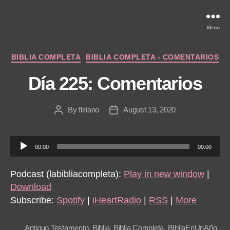
Menu
Categories
BIBLIA COMPLETA
BIBLIA COMPLETA - COMENTARIOS
Día 225: Comentarios
By
fliriano
August 13, 2020
Post
Post
author
date
A
00:00
00:00
u
d
Podcast (labibliacompleta):
Play in new window
|
i
Download
o
Subscribe:
Spotify
|
iHeartRadio
|
RSS
|
More
P
l
Antiguo Testamento
,
Biblia
,
Biblia Completa
,
BIbliaEnUnAño
,