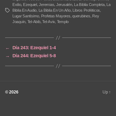
a
Exilio
,
Ezequiel
,
Jeremias
,
Jerusalén
,
La Biblia Completa
,
La
Biblia En Audio
,
La Biblia En Un Año
,
Libros Proféticos
,
Tags
y
Lugar Santísimo
,
Profetas Mayores
,
querubines
,
Rey
e
Joaquín
,
Tel-Abib
,
Tel-Aviv
,
Templo
r
←
Día 243: Ezequiel 1-4
→
Día 244: Ezequiel 5-8
© 2026
Up
↑