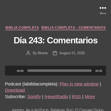
Menu
Categories
BIBLIA COMPLETA
BIBLIA COMPLETA - COMENTARIOS
Día 243: Comentarios
By
fliriano
August 31, 2020
Post
Post
author
date
A
00:00
00:00
u
d
Podcast (labibliacompleta):
Play in new window
|
i
Download
o
Subscribe:
Spotify
|
iHeartRadio
|
RSS
|
More
P
l
ángeles
,
Arca del Pacto
,
Babilonia
,
Buzi
,
El Carruaje Divino
,