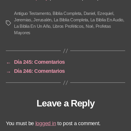
P
l
Antiguo Testamento
,
Biblia Completa
,
Daniel
,
Ezequiel
,
a
Jeremias
,
Jerusalén
,
La Biblia Completa
,
La Biblia En Audio
,
Tags
La Biblia En Un Año
,
Libros Proféticos
,
Noé
,
Profetas
y
Mayores
e
r
←
Día 245: Comentarios
→
Día 246: Comentarios
Leave a Reply
You must be
logged in
to post a comment.