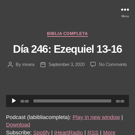
Menu
Categories
BIBLIA COMPLETA
Día 246: Ezequiel 13-16
on
By
rrivera
September 3, 2020
No Comments
Post
Post
Día
author
date
246:
Ezeq
13-
16
A
00:00
00:00
u
d
Podcast (labibliacompleta):
Play in new window
|
i
Download
o
Subscribe:
Spotify
|
iHeartRadio
|
RSS
|
More