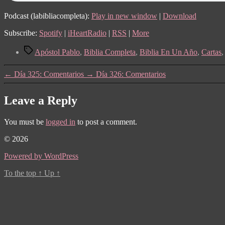
Podcast (labibliacompleta):
Play in new window
|
Download
Subscribe:
Spotify
|
iHeartRadio
|
RSS
|
More
Tags
Apóstol Pablo
,
Biblia Completa
,
Biblia En Un Año
,
Cartas
←
Día 325: Comentarios
→
Día 326: Comentarios
Leave a Reply
You must be
logged in
to post a comment.
© 2026
Powered by WordPress
To the top
↑
Up
↑