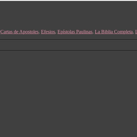
6
,
Cartas de Apostoles
,
Efesios
,
Epístolas Paulinas
,
La Biblia Completa
,