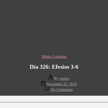
Categories
Biblia Completa
Día 326: Efesios 3-6
Post
By
cperez
author
Post
November 22, 2020
date
on
No Comments
Día
326:
Efesios
3-