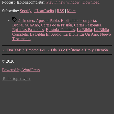
Podcast (labibliacompleta):
Play in new window
|
Download
Subscribe:
Spotify
|
iHeartRadio
|
RSS
|
More
Tags
2 Timoteo
,
Apóstol Pablo
,
Biblia
,
bibliacompleta
,
BIbliaEnUnAño
,
Cartas de la Prisión
,
Cartas Pastorales
,
Epístolas Pastorales
,
Epístolas Paulinas
,
La Biblia
,
La Biblia
Completa
,
La Biblia En Audio
,
La Biblia En Un Año
,
Nuevo
Testamento
←
Día 334: 2 Timoteo 1-4
→
Día 335: Epístolas a Tito y Filemón
© 2026
Powered by WordPress
To the top
↑
Up
↑