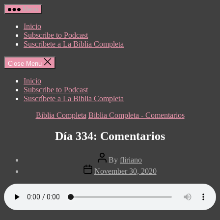
Skip
Menu
to
the
Inicio
content
Subscribe to Podcast
Suscríbete a La Biblia Completa
Close Menu
Inicio
Subscribe to Podcast
Suscríbete a La Biblia Completa
Categories
Biblia Completa
Biblia Completa - Comentarios
Día 334: Comentarios
Post
By
fliriano
author
Post
November 30, 2020
date