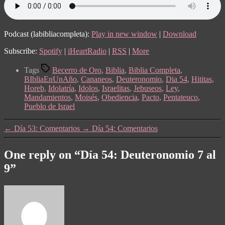
Podcast (labibliacompleta):
Play in new window
|
Download
Subscribe:
Spotify
|
iHeartRadio
|
RSS
|
More
Tags
Becerro de Oro
,
Biblia
,
Biblia Completa
,
BIbliaEnUnAño
,
Cananeos
,
Deuteronomio
,
Dia 54
,
Hititas
,
Horeb
,
Idolatría
,
Idolos
,
Israelitas
,
Jebuseos
,
Ley
,
Mandamientos
,
Moisés
,
Obediencia
,
Pacto
,
Pentateuco
,
Pueblo de Israel
←
Día 53: Comentarios
→
Día 54: Comentarios
One reply on “Día 54: Deuteronomio 7 al
9”