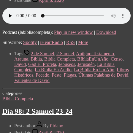
Post date
April 8, 2020
Podcast (labibliacompleta):
Play in new window
|
Download
Subscribe:
Spotify
|
iHeartRadio
|
RSS
|
More
Tags
2 de Samuel
,
2 Samuel
,
Antiguo Testamento
,
Arauna
,
Biblia
,
Biblia Completa
,
BIbliaEnUnAño
,
Censo
,
David
,
Gad El Profeta
,
Jebuseos
,
Jerusalén
,
La Biblia
Completa
,
La Biblia En Audio
,
La Biblia En Un Año
,
Libros
Históricos
,
Pecado
,
Peste
,
Plagas
,
Últimas Palabras de David
,
Valientes de David
Categories
Biblia Completa
Día 98: 2 Samuel 23-24
Post author
By
fliriano
Post date
April 8, 2020