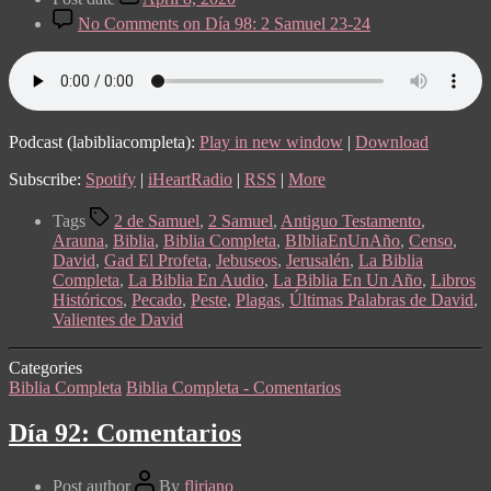
No Comments
on Día 98: 2 Samuel 23-24
Podcast (labibliacompleta):
Play in new window
|
Download
Subscribe:
Spotify
|
iHeartRadio
|
RSS
|
More
Tags
2 de Samuel
,
2 Samuel
,
Antiguo Testamento
,
Arauna
,
Biblia
,
Biblia Completa
,
BIbliaEnUnAño
,
Censo
,
David
,
Gad El Profeta
,
Jebuseos
,
Jerusalén
,
La Biblia
Completa
,
La Biblia En Audio
,
La Biblia En Un Año
,
Libros
Históricos
,
Pecado
,
Peste
,
Plagas
,
Últimas Palabras de David
,
Valientes de David
Categories
Biblia Completa
Biblia Completa - Comentarios
Día 92: Comentarios
Post author
By
fliriano