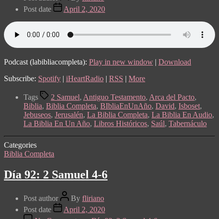
Post date
April 2, 2020
Podcast (labibliacompleta):
Play in new window
|
Download
Subscribe:
Spotify
|
iHeartRadio
|
RSS
|
More
Tags
2 Samuel
,
Antiguo Testamento
,
Arca del Pacto
,
Biblia
,
Biblia Completa
,
BIbliaEnUnAño
,
David
,
Isboset
,
Jebuseos
,
Jerusalén
,
La Biblia Completa
,
La Biblia En Audio
,
La Biblia En Un Año
,
Libros Históricos
,
Saúl
,
Tabernáculo
Categories
Biblia Completa
Día 92: 2 Samuel 4-6
Post author
By
fliriano
Post date
April 2, 2020