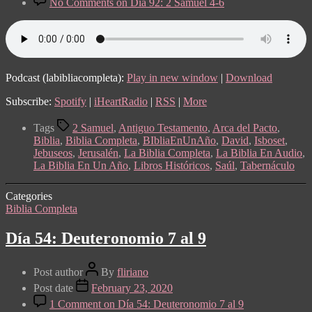
No Comments
on Día 92: 2 Samuel 4-6
Podcast (labibliacompleta):
Play in new window
|
Download
Subscribe:
Spotify
|
iHeartRadio
|
RSS
|
More
Tags
2 Samuel
,
Antiguo Testamento
,
Arca del Pacto
,
Biblia
,
Biblia Completa
,
BIbliaEnUnAño
,
David
,
Isboset
,
Jebuseos
,
Jerusalén
,
La Biblia Completa
,
La Biblia En Audio
,
La Biblia En Un Año
,
Libros Históricos
,
Saúl
,
Tabernáculo
Categories
Biblia Completa
Día 54: Deuteronomio 7 al 9
Post author
By
fliriano
Post date
February 23, 2020
1 Comment
on Día 54: Deuteronomio 7 al 9