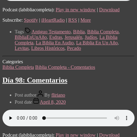
Podcast (labibliacompleta):
Play in new window
|
Download
Subscribe:
Spotify
|
iHeartRadio
|
RSS
|
More
Tags
Antiguo Testamento
,
Biblia
,
Biblia Completa
,
BIbliaEnUnAño
,
Esdras
,
Jerusalén
,
Judíos
,
La Biblia
Completa
,
La Biblia En Audio
,
La Biblia En Un Año
,
Levitas
,
Libros Históricos
,
Pecado
Categories
Biblia Completa
Biblia Completa - Comentarios
Día 98: Comentarios
Post author
By
fliriano
Post date
April 8, 2020
Podcast (labibliacompleta):
Play in new window
|
Download