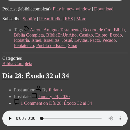
Podcast (labibliacompleta):
Play in new window
|
Download
Subscribe:
Spotify
|
iHeartRadio
|
RSS
|
More
Tags
Aaron
,
Antiguo Testamento
,
Becerro de Oro
,
Biblia
,
Biblia Completa
,
BIbliaEnUnAño
,
Castigo
,
Egipto
,
Exodo
,
Idolatría
,
Israel
,
Israelitas
,
Josué
,
Levitas
,
Pacto
,
Pecado
,
Pentateuco
,
Pueblo de Israel
,
Sinaí
Categories
Biblia Completa
Día 28: Éxodo 32 al 34
Post author
By
fliriano
Post date
January 29, 2020
1 Comment
on Día 28: Éxodo 32 al 34