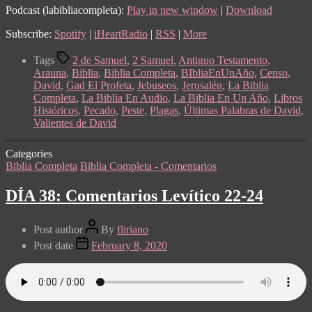
Podcast (labibliacompleta):
Play in new window
|
Download
Subscribe:
Spotify
|
iHeartRadio
|
RSS
|
More
Tags
2 de Samuel
,
2 Samuel
,
Antiguo Testamento
,
Arauna
,
Biblia
,
Biblia Completa
,
BIbliaEnUnAño
,
Censo
,
David
,
Gad El Profeta
,
Jebuseos
,
Jerusalén
,
La Biblia
Completa
,
La Biblia En Audio
,
La Biblia En Un Año
,
Libros
Históricos
,
Pecado
,
Peste
,
Plagas
,
Últimas Palabras de David
,
Valientes de David
Categories
Biblia Completa
Biblia Completa - Comentarios
DÍA 38: Comentarios Levítico 22-24
Post author
By
fliriano
Post date
February 8, 2020