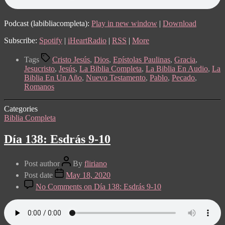
Podcast (labibliacompleta):
Play in new window
|
Download
Subscribe:
Spotify
|
iHeartRadio
|
RSS
|
More
Tags
Cristo Jesús
,
Dios
,
Epístolas Paulinas
,
Gracia
,
Jesucristo
,
Jesús
,
La Biblia Completa
,
La Biblia En Audio
,
La
Biblia En Un Año
,
Nuevo Testamento
,
Pablo
,
Pecado
,
Romanos
Categories
Biblia Completa
Día 138: Esdrás 9-10
Post author
By
fliriano
Post date
May 18, 2020
No Comments
on Día 138: Esdrás 9-10