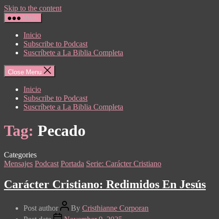
Skip to the content
Menu
Inicio
Subscribe to Podcast
Suscríbete a La Biblia Completa
Close Menu
Inicio
Subscribe to Podcast
Suscríbete a La Biblia Completa
Tag:
Pecado
Categories
Mensajes
Podcast
Portada
Serie: Carácter Cristiano
Carácter Cristiano: Redimidos En Jesús
Post author
By
Cristhianne Corporan