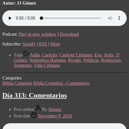
Autor: JJ Gómez
Podcast:
Play in new window
|
Download
Subscribe:
Spotify
|
RSS
|
More
Tags
Adán
,
Carácter
,
Carácter Cristiano
,
Eva
,
Jesús
,
JJ
Gómez
,
Naturaleza Humana
,
Pecado
,
Prédicas
,
Redencion
,
Sermones
,
Vida Cristiana
Categories
Biblia Completa
Biblia Completa - Comentarios
Día 313: Comentarios
Post author
By
fliriano
Post date
November 9, 2020