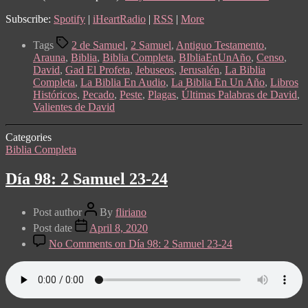
Subscribe:
Spotify
|
iHeartRadio
|
RSS
|
More
Tags
2 de Samuel
,
2 Samuel
,
Antiguo Testamento
,
Arauna
,
Biblia
,
Biblia Completa
,
BIbliaEnUnAño
,
Censo
,
David
,
Gad El Profeta
,
Jebuseos
,
Jerusalén
,
La Biblia
Completa
,
La Biblia En Audio
,
La Biblia En Un Año
,
Libros
Históricos
,
Pecado
,
Peste
,
Plagas
,
Últimas Palabras de David
,
Valientes de David
Categories
Biblia Completa
Día 98: 2 Samuel 23-24
Post author
By
fliriano
Post date
April 8, 2020
No Comments
on Día 98: 2 Samuel 23-24