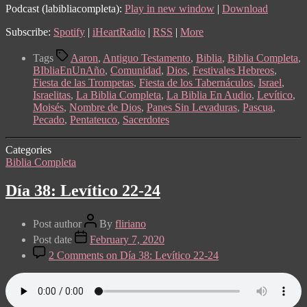
Podcast (labibliacompleta):
Play in new window
|
Download
Subscribe:
Spotify
|
iHeartRadio
|
RSS
|
More
Tags
Aaron
,
Antiguo Testamento
,
Biblia
,
Biblia Completa
,
BIbliaEnUnAño
,
Comunidad
,
Dios
,
Festivales Hebreos
,
Fiesta de las Trompetas
,
Fiesta de los Tabernáculos
,
Israel
,
Israelitas
,
La Biblia Completa
,
La Biblia En Audio
,
Levítico
,
Moisés
,
Nombre de Dios
,
Panes Sin Levaduras
,
Pascua
,
Pecado
,
Pentateuco
,
Sacerdotes
Categories
Biblia Completa
Día 38: Levítico 22-24
Post author
By
fliriano
Post date
February 7, 2020
2 Comments
on Día 38: Levítico 22-24