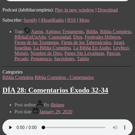
Podcast (labibliacompleta):
Play in new window
|
Download
Subscribe:
Spotify
|
iHeartRadio
|
RSS
|
More
Tags
Aaron
,
Antiguo Testamento
,
Biblia
,
Biblia Completa
,
BIbliaEnUnAño
,
Comunidad
,
Dios
,
Festivales Hebreos
,
Fiesta de las Trompetas
,
Fiesta de los Tabernáculos
,
Israel
,
Israelitas
,
La Biblia Completa
,
La Biblia En Audio
,
Levítico
,
Moisés
,
Nombre de Dios
,
Panes Sin Levaduras
,
Pascua
,
Pecado
,
Pentateuco
,
Sacerdotes
,
Talión
Categories
Biblia Completa
Biblia Completa - Comentarios
DÍA 28: Comentarios Éxodo 32-34
Post author
By
fliriano
Post date
January 29, 2020