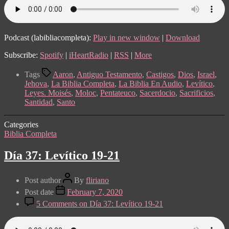
Podcast (labibliacompleta):
Play in new window
|
Download
Subscribe:
Spotify
|
iHeartRadio
|
RSS
|
More
Tags
Aaron
,
Antiguo Testamento
,
Castigos
,
Dios
,
Israel
,
Jehova
,
La Biblia Completa
,
La Biblia En Audio
,
Levítico
,
Leyes. Moisés
,
Moloc
,
Pentateuco
,
Sacerdocio
,
Sacrificios
,
Santidad
,
Santo
Categories
Biblia Completa
Día 37: Levítico 19-21
Post author
By
fliriano
Post date
February 7, 2020
5 Comments
on Día 37: Levítico 19-21