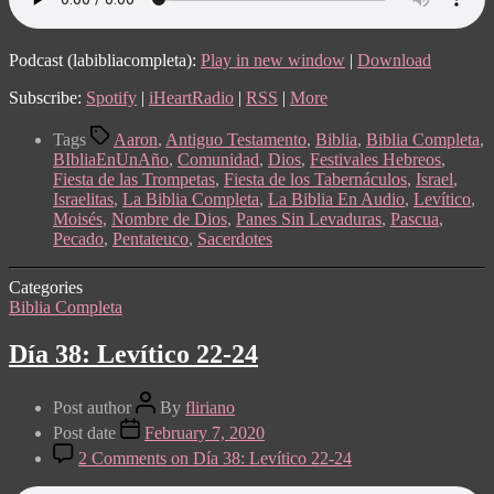
Podcast (labibliacompleta):
Play in new window
|
Download
Subscribe:
Spotify
|
iHeartRadio
|
RSS
|
More
Tags
Aaron
,
Antiguo Testamento
,
Biblia
,
Biblia Completa
,
BIbliaEnUnAño
,
Comunidad
,
Dios
,
Festivales Hebreos
,
Fiesta de las Trompetas
,
Fiesta de los Tabernáculos
,
Israel
,
Israelitas
,
La Biblia Completa
,
La Biblia En Audio
,
Levítico
,
Moisés
,
Nombre de Dios
,
Panes Sin Levaduras
,
Pascua
,
Pecado
,
Pentateuco
,
Sacerdotes
Categories
Biblia Completa
Día 38: Levítico 22-24
Post author
By
fliriano
Post date
February 7, 2020
2 Comments
on Día 38: Levítico 22-24