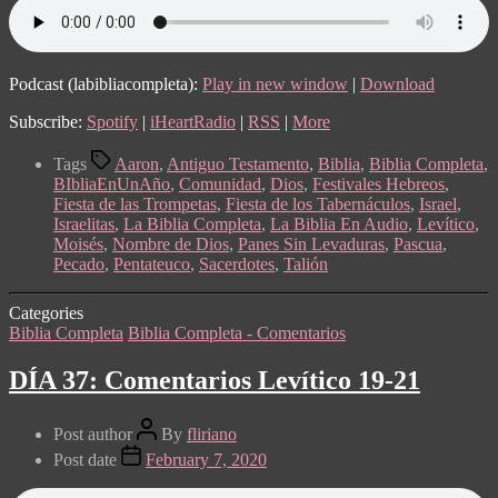
Podcast (labibliacompleta):
Play in new window
|
Download
Subscribe:
Spotify
|
iHeartRadio
|
RSS
|
More
Tags
Aaron
,
Antiguo Testamento
,
Biblia
,
Biblia Completa
,
BIbliaEnUnAño
,
Comunidad
,
Dios
,
Festivales Hebreos
,
Fiesta de las Trompetas
,
Fiesta de los Tabernáculos
,
Israel
,
Israelitas
,
La Biblia Completa
,
La Biblia En Audio
,
Levítico
,
Moisés
,
Nombre de Dios
,
Panes Sin Levaduras
,
Pascua
,
Pecado
,
Pentateuco
,
Sacerdotes
,
Talión
Categories
Biblia Completa
Biblia Completa - Comentarios
DÍA 37: Comentarios Levítico 19-21
Post author
By
fliriano
Post date
February 7, 2020