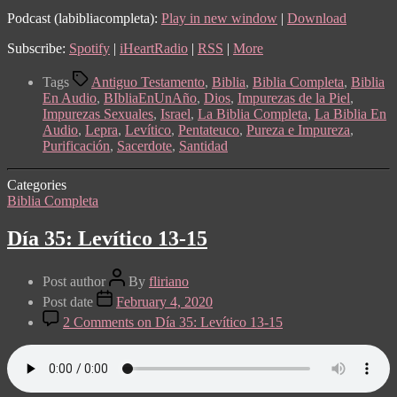
Podcast (labibliacompleta):
Play in new window
|
Download
Subscribe:
Spotify
|
iHeartRadio
|
RSS
|
More
Tags
Antiguo Testamento
,
Biblia
,
Biblia Completa
,
Biblia
En Audio
,
BIbliaEnUnAño
,
Dios
,
Impurezas de la Piel
,
Impurezas Sexuales
,
Israel
,
La Biblia Completa
,
La Biblia En
Audio
,
Lepra
,
Levítico
,
Pentateuco
,
Pureza e Impureza
,
Purificación
,
Sacerdote
,
Santidad
Categories
Biblia Completa
Día 35: Levítico 13-15
Post author
By
fliriano
Post date
February 4, 2020
2 Comments
on Día 35: Levítico 13-15