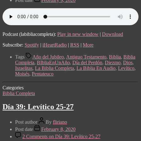
Post date
February 9, 2020
Podcast (labibliacompleta):
Play in new window
|
Download
Subscribe:
Spotify
|
iHeartRadio
|
RSS
|
More
Tags
Año del Jubileo
,
Antiguo Testamento
,
Biblia
,
Biblia
Completa
,
BIbliaEnUnAño
,
Día del Perdón
,
Diezmo
,
Dios
,
Israelitas
,
La Biblia Completa
,
La Biblia En Audio
,
Levítico
,
Moisés
,
Pentateuco
Categories
Biblia Completa
Día 39: Levítico 25-27
Post author
By
fliriano
Post date
February 8, 2020
2 Comments
on Día 39: Levítico 25-27