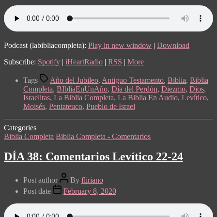
Podcast (labibliacompleta):
Play in new window
|
Download
Subscribe:
Spotify
|
iHeartRadio
|
RSS
|
More
Tags
Año del Jubileo
,
Antiguo Testamento
,
Biblia
,
Biblia
Completa
,
BIbliaEnUnAño
,
Día del Perdón
,
Diezmo
,
Dios
,
Israelitas
,
La Biblia Completa
,
La Biblia En Audio
,
Levítico
,
Moisés
,
Pentateuco
,
Pueblo de Israel
Categories
Biblia Completa
Biblia Completa - Comentarios
DÍA 38: Comentarios Levítico 22-24
Post author
By
fliriano
Post date
February 8, 2020