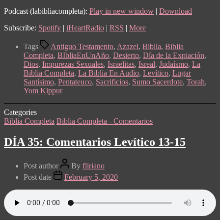
Podcast (labibliacompleta):
Play in new window
|
Download
Subscribe:
Spotify
|
iHeartRadio
|
RSS
|
More
Tags
Antiguo Testamento
,
Azazel
,
Biblia
,
Biblia
Completa
,
BIbliaEnUnAño
,
Desierto
,
Día de la Expiación
,
Dios
,
Impurezas Sexuales
,
Israelitas
,
Isreal
,
Judaísmo
,
La
Biblia Completa
,
La Biblia En Audio
,
Levítico
,
Lugar
Santísimo
,
Pentateuco
,
Sacrificios
,
Sumo Sacerdote
,
Torah
,
Yom Kippur
Categories
Biblia Completa
Biblia Completa - Comentarios
DÍA 35: Comentarios Levítico 13-15
Post author
By
fliriano
Post date
February 5, 2020