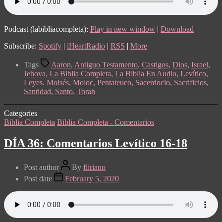
Podcast (labibliacompleta):
Play in new window
|
Download
Subscribe:
Spotify
|
iHeartRadio
|
RSS
|
More
Tags
Aaron
,
Antiguo Testamento
,
Castigos
,
Dios
,
Israel
,
Jehova
,
La Biblia Completa
,
La Biblia En Audio
,
Levítico
,
Leyes. Moisés
,
Moloc
,
Pentateuco
,
Sacerdocio
,
Sacrificios
,
Santidad
,
Santo
,
Torah
Categories
Biblia Completa
Biblia Completa - Comentarios
DÍA 36: Comentarios Levítico 16-18
Post author
By
fliriano
Post date
February 5, 2020