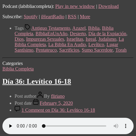
Podcast (labibliacompleta):
Play in new window
|
Download
Subscribe:
Spotify
|
iHeartRadio
|
RSS
|
More
Tags
Antiguo Testamento
,
Azazel
,
Biblia
,
Biblia
Completa
,
BIbliaEnUnAño
,
Desierto
,
Día de la Expiación
,
Dios
,
Impurezas Sexuales
,
Israelitas
,
Isreal
,
Judaísmo
,
La
Biblia Completa
,
La Biblia En Audio
,
Levítico
,
Lugar
Santísimo
,
Pentateuco
,
Sacrificios
,
Sumo Sacerdote
,
Torah
Categories
Biblia Completa
Día 36: Levítico 16-18
Post author
By
fliriano
Post date
February 5, 2020
1 Comment
on Día 36: Levítico 16-18