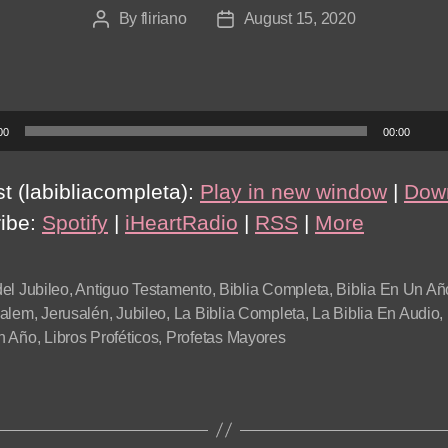
By
fliriano
August 15, 2020
Post
Post
author
date
00
00:00
t (labibliacompleta):
Play in new window
|
Dow
ibe:
Spotify
|
iHeartRadio
|
RSS
|
More
el Jubileo
,
Antiguo Testamento
,
Biblia Completa
,
Biblia En Un Añ
salem
,
Jerusalén
,
Jubileo
,
La Biblia Completa
,
La Biblia En Audio
,
n Año
,
Libros Proféticos
,
Profetas Mayores