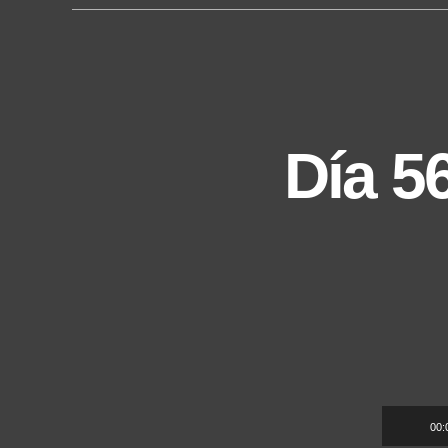
r
Día 5
A
00: