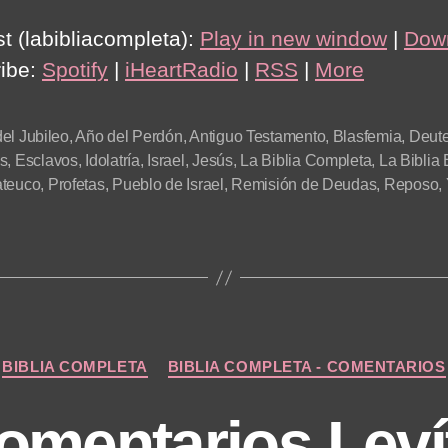
t (labibliacompleta):
Play in new window
|
Dow
ibe:
Spotify
|
iHeartRadio
|
RSS
|
More
el Jubileo
,
Año del Perdón
,
Antiguo Testamento
,
Blasfemia
,
Deut
s
,
Esclavos
,
Idolatría
,
Israel
,
Jesús
,
La Biblia Completa
,
La Biblia
ateuco
,
Profetas
,
Pueblo de Israel
,
Remisión de Deudas
,
Reposo
,
Categories
BIBLIA COMPLETA
BIBLIA COMPLETA - COMENTARIOS
omentarios Leví