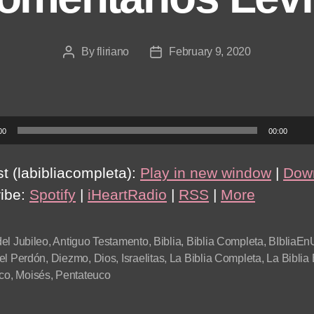
By
fliriano
February 9, 2020
Post
Post
author
date
00
00:00
t (labibliacompleta):
Play in new window
|
Dow
ibe:
Spotify
|
iHeartRadio
|
RSS
|
More
el Jubileo
,
Antiguo Testamento
,
Biblia
,
Biblia Completa
,
BIbliaE
el Perdón
,
Diezmo
,
Dios
,
Israelitas
,
La Biblia Completa
,
La Biblia
ico
,
Moisés
,
Pentateuco