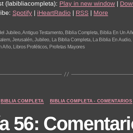
t (labibliacompleta):
Play in new window
|
Dow
ibe:
Spotify
|
iHeartRadio
|
RSS
|
More
el Jubileo
,
Antiguo Testamento
,
Biblia Completa
,
Biblia En Un Añ
salem
,
Jerusalén
,
Jubileo
,
La Biblia Completa
,
La Biblia En Audio
,
n Año
,
Libros Proféticos
,
Profetas Mayores
Categories
BIBLIA COMPLETA
BIBLIA COMPLETA - COMENTARIOS
a 56: Comentar