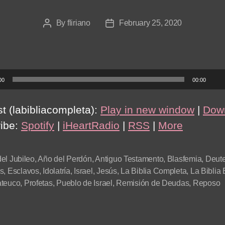
By
fliriano
February 25, 2020
Post
Post
author
date
00
00:00
t (labibliacompleta):
Play in new window
|
Dow
ibe:
Spotify
|
iHeartRadio
|
RSS
|
More
el Jubileo
,
Año del Perdón
,
Antiguo Testamento
,
Blasfemia
,
Deut
s
,
Esclavos
,
Idolatría
,
Israel
,
Jesús
,
La Biblia Completa
,
La Biblia
ateuco
,
Profetas
,
Pueblo de Israel
,
Remisión de Deudas
,
Reposo