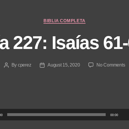
Categories
BIBLIA COMPLETA
a 227: Isaías 61
o
By
cperez
August 15, 2020
No Comments
Post
Post
D
author
date
2
Is
6
6
00
00:00