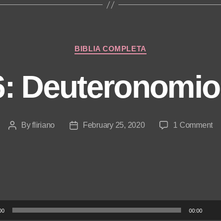
Categories
BIBLIA COMPLETA
6: Deuteronomio
on
By
fliriano
February 25, 2020
1 Comment
Post
Post
Dí
author
date
56
De
13
15
00
00:00