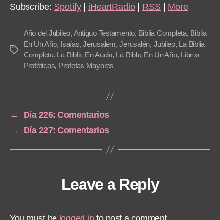
Subscribe:
Spotify
|
iHeartRadio
|
RSS
|
More
Año del Jubileo
,
Antiguo Testamento
,
Biblia Completa
,
Biblia
En Un Año
,
Isaías
,
Jerusalem
,
Jerusalén
,
Jubileo
,
La Biblia
Tags
Completa
,
La Biblia En Audio
,
La Biblia En Un Año
,
Libros
Proféticos
,
Profetas Mayores
←
Día 226: Comentarios
→
Día 227: Comentarios
Leave a Reply
You must be
logged in
to post a comment.