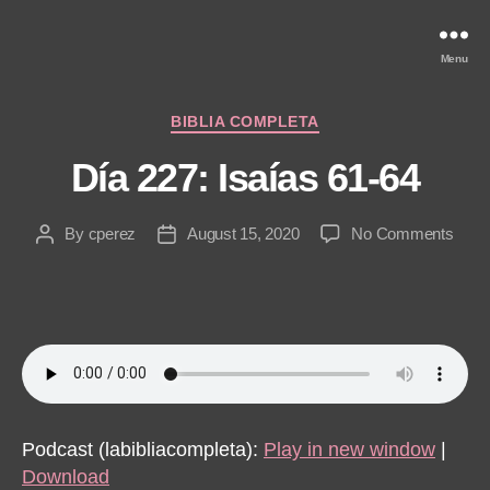
Menu
Categories
BIBLIA COMPLETA
Día 227: Isaías 61-64
on
By
cperez
August 15, 2020
No Comments
Post
Post
Día
author
date
227:
Isaía
61-
64
Podcast (labibliacompleta):
Play in new window
|
Download