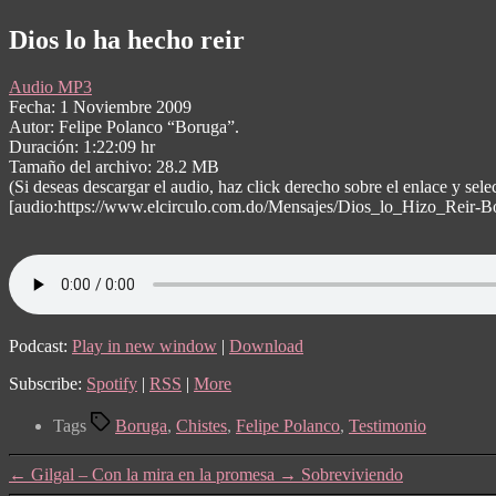
Dios lo ha hecho reir
Audio MP3
Fecha: 1 Noviembre 2009
Autor: Felipe Polanco “Boruga”.
Duración: 1:22:09 hr
Tamaño del archivo: 28.2 MB
(Si deseas descargar el audio, haz click derecho sobre el enlace y 
[audio:https://www.elcirculo.com.do/Mensajes/Dios_lo_Hizo_Reir-
Podcast:
Play in new window
|
Download
Subscribe:
Spotify
|
RSS
|
More
Tags
Boruga
,
Chistes
,
Felipe Polanco
,
Testimonio
←
Gilgal – Con la mira en la promesa
→
Sobreviviendo