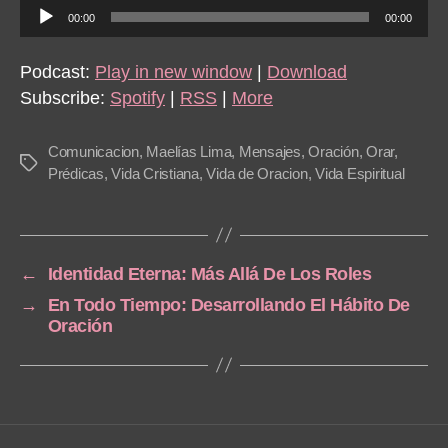
A
00:00
00:00
u
d
Podcast:
Play in new window
|
Download
i
Subscribe:
Spotify
|
RSS
|
More
o
P
Comunicacion
,
Maelías Lima
,
Mensajes
,
Oración
,
Orar
,
Tags
l
Prédicas
,
Vida Cristiana
,
Vida de Oracion
,
Vida Espiritual
a
y
e
←
Identidad Eterna: Más Allá De Los Roles
r
→
En Todo Tiempo: Desarrollando El Hábito De
Oración