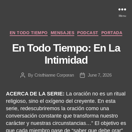
Menu
Categories
EN TODO TIEMPO
MENSAJES
PODCAST
PORTADA
En Todo Tiempo: En La
Intimidad
By
Cristhianne Corporan
June 7, 2026
Post
Post
author
date
ACERCA DE LA SERIE:
La oración no es un ritual
religioso, sino el oxígeno del creyente. En esta
serie, redescubriremos la oración como una
conversación constante que transforma nuestro
carácter y nuestras circunstancias…” El objetivo es
que cada miembro pase de “saber que debe orar”