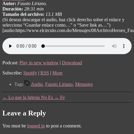
Autor:
Fausto Liriano.
Duración:
28:31 min
Tamaño del archivo:
13.1 MB
(Si deseas descargar el audio, haz click derecho sobre el enlace y
selecciona “Guardar enlace como…” o “Save link as…”)
[audio:https://www.elcirculo.com.do/Mensajes/08ArchivoHeroes_Fau
Podcast:
Play in new window
|
Download
Subscribe:
Spotify
|
RSS
|
More
Tags
Audio
,
Fausto Liriano
,
Mensajes
←
Lo que la Iglesia No Es
→
Fe
Leave a Reply
You must be
logged in
to post a comment.