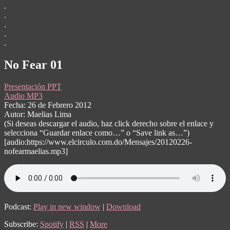
.
.
.
.
.
No Fear 01
Presentación PPT
Audio MP3
Fecha: 26 de Febrero 2012
Autor: Maelias Lima
(Si deseas descargar el audio, haz click derecho sobre el enlace y
selecciona “Guardar enlace como…” o “Save link as…”)
[audio:https://www.elcirculo.com.do/Mensajes/20120226-
nofearmaelias.mp3]
Podcast:
Play in new window
|
Download
Subscribe:
Spotify
|
RSS
|
More