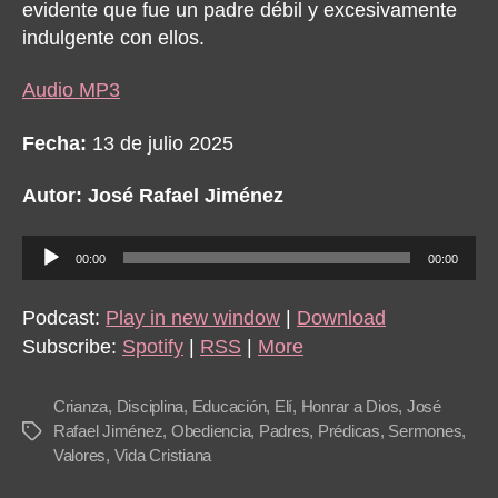
evidente que fue un padre débil y excesivamente
indulgente con ellos.
Audio MP3
Fecha:
13 de julio 2025
Autor: José Rafael Jiménez
A
00:00
00:00
u
d
Podcast:
Play in new window
|
Download
i
Subscribe:
Spotify
|
RSS
|
More
o
P
Crianza
,
Disciplina
,
Educación
,
Elí
,
Honrar a Dios
,
José
l
Rafael Jiménez
,
Obediencia
,
Padres
,
Prédicas
,
Sermones
,
Tags
Valores
,
Vida Cristiana
a
y