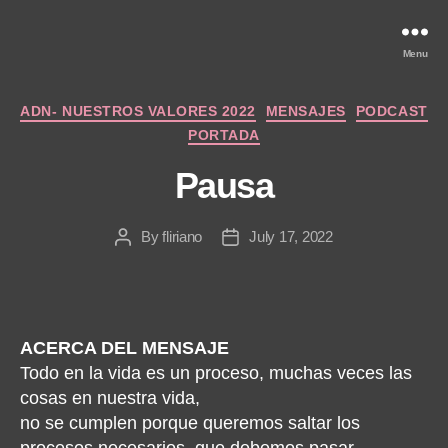
Menu
Categories
ADN- NUESTROS VALORES 2022
MENSAJES
PODCAST
PORTADA
Pausa
By
fliriano
July 17, 2022
Post
Post
author
date
ACERCA DEL MENSAJE
Todo en la vida es un proceso, muchas veces las
cosas en nuestra vida,
no se cumplen porque queremos saltar los
procesos necesarios, que debemos pasar.