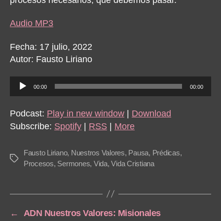
Audio MP3
Fecha: 17 julio, 2022
Autor: Fausto Liriano
A
00:00
00:00
u
d
Podcast:
Play in new window
|
Download
i
Subscribe:
Spotify
|
RSS
|
More
o
P
Fausto Liriano
,
Nuestros Valores
,
Pausa
,
Prédicas
,
Tags
l
Procesos
,
Sermones
,
Vida
,
Vida Cristiana
a
y
e
←
ADN Nuestros Valores: Misionales
r