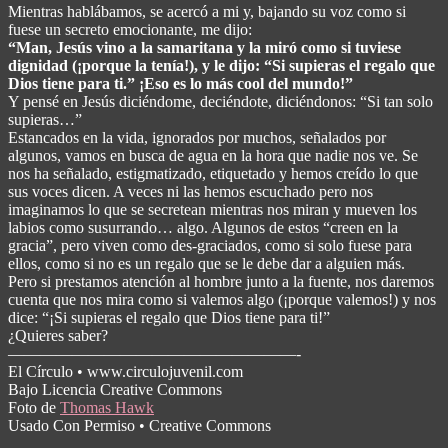
Mientras hablábamos, se acercó a mi y, bajando su voz como si
fuese un secreto emocionante, me dijo:
“Man, Jesús vino a la samaritana y la miró como si tuviese
dignidad (¡porque la tenía!), y le dijo: “Si supieras el regalo que
Dios tiene para ti.” ¡Eso es lo más cool del mundo!”
Y pensé en Jesús diciéndome, deciéndote, diciéndonos: “Si tan solo
supieras…”
Estancados en la vida, ignorados por muchos, señalados por
algunos, vamos en busca de agua en la hora que nadie nos ve. Se
nos ha señalado, estigmatizado, etiquetado y hemos creído lo que
sus voces dicen. A veces ni las hemos escuchado pero nos
imaginamos lo que se secretean mientras nos miran y mueven los
labios como susurrando… algo. Algunos de estos “creen en la
gracia”, pero viven como des-graciados, como si solo fuese para
ellos, como si no es un regalo que se le debe dar a alguien más.
Pero si prestamos atención al hombre junto a la fuente, nos daremos
cuenta que nos mira como si valemos algo (¡porque valemos!) y nos
dice: “¡Si supieras el regalo que Dios tiene para ti!”
¿Quieres saber?
——————————————————-
El Círculo • www.circulojuvenil.com
Bajo Licencia Creative Commons
Foto de
Thomas Hawk
Usado Con Permiso • Creative Commons