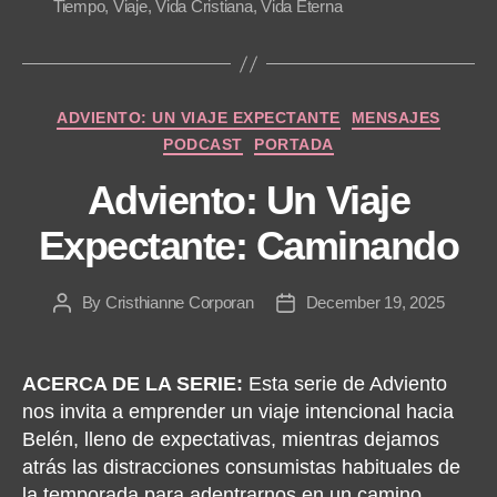
Tiempo
,
Viaje
,
Vida Cristiana
,
Vida Eterna
y
e
r
Categories
ADVIENTO: UN VIAJE EXPECTANTE
MENSAJES
PODCAST
PORTADA
Adviento: Un Viaje
Expectante: Caminando
By
Cristhianne Corporan
December 19, 2025
Post
Post
author
date
ACERCA DE LA SERIE:
Esta serie de Adviento
nos invita a emprender un viaje intencional hacia
Belén, lleno de expectativas, mientras dejamos
atrás las distracciones consumistas habituales de
la temporada para adentrarnos en un camino