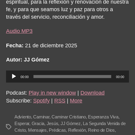
espiritual, para la reflexión y renovación de nuestra
fe, y para que seamos luz y paz para otros a
través del servicio, reconciliación y amor.
Audio MP3
Fecha:
21 de diciembre 2025
Autor: JJ Gómez
A
00:00
00:00
u
d
Podcast:
Play in new window
|
Download
i
Subscribe:
Spotify
|
RSS
|
More
o
P
Adviento
,
Caminar
,
Caminar Cristiano
,
Esperanza Viva
,
l
Esperar
,
Gracia
,
Jesús
,
JJ Gómez
,
La Segunda Venida de
Tags
Cristo
,
Mensajes
,
Prédicas
,
Reflexión
,
Reino de Dios
,
a