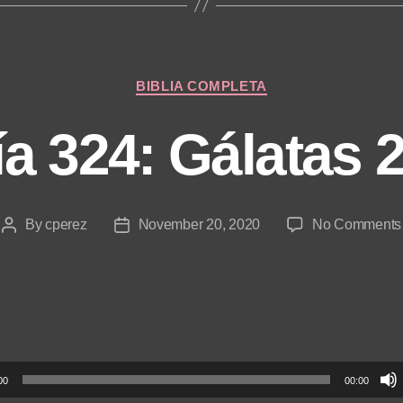
Categories
BIBLIA COMPLETA
ía 324: Gálatas 2
By
cperez
November 20, 2020
No Comments
Post
Post
author
date
00
00:00