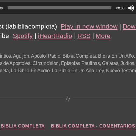
00
00:00
t (labibliacompleta):
Play in new window
|
Dow
ibe:
Spotify
|
iHeartRadio
|
RSS
|
More
intios
,
Aguijón
,
Apóstol Pablo
,
Biblia Completa
,
Biblia En Un Año
s de Apostoles
,
Circuncisión
,
Epístolas Paulinas
,
Gálatas
,
Judíos
leta
,
La Biblia En Audio
,
La Biblia En Un Año
,
Ley
,
Nuevo Testam
Categories
BIBLIA COMPLETA
BIBLIA COMPLETA - COMENTARIOS