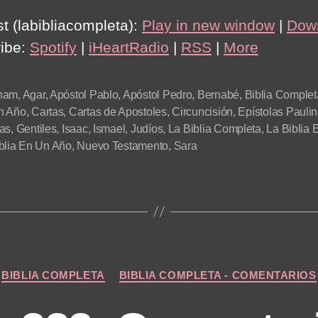
t (labibliacompleta):
Play in new window
|
Dow
ibe:
Spotify
|
iHeartRadio
|
RSS
|
More
ham
,
Agar
,
Apóstol Pablo
,
Apóstol Pedro
,
Bernabé
,
Biblia Complet
n Año
,
Cartas
,
Cartas de Apostoles
,
Circuncisión
,
Epístolas Pauli
as
,
Gentiles
,
Isaac
,
Ismael
,
Judíos
,
La Biblia Completa
,
La Biblia 
blia En Un Año
,
Nuevo Testamento
,
Sara
Categories
BIBLIA COMPLETA
BIBLIA COMPLETA - COMENTARIOS