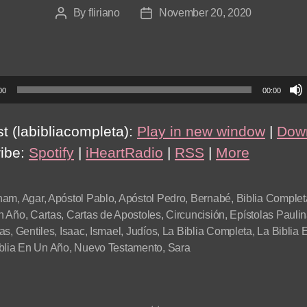
By
fliriano
November 20, 2020
Post
Post
author
date
00
00:00
t (labibliacompleta):
Play in new window
|
Dow
ibe:
Spotify
|
iHeartRadio
|
RSS
|
More
ham
,
Agar
,
Apóstol Pablo
,
Apóstol Pedro
,
Bernabé
,
Biblia Complet
n Año
,
Cartas
,
Cartas de Apostoles
,
Circuncisión
,
Epístolas Pauli
as
,
Gentiles
,
Isaac
,
Ismael
,
Judíos
,
La Biblia Completa
,
La Biblia 
blia En Un Año
,
Nuevo Testamento
,
Sara