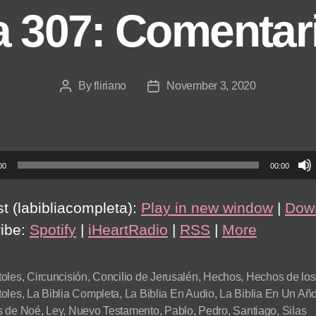
a 307: Comentar
By
fliriano
November 3, 2020
Post
Post
author
date
00
00:00
t (labibliacompleta):
Play in new window
|
Dow
ibe:
Spotify
|
iHeartRadio
|
RSS
|
More
toles
,
Circuncisión
,
Concilio de Jerusalén
,
Hechos
,
Hechos de los
toles
,
La Biblia Completa
,
La Biblia En Audio
,
La Biblia En Un Añ
s de Noé
,
Ley
,
Nuevo Testamento
,
Pablo
,
Pedro
,
Santiago
,
Silas