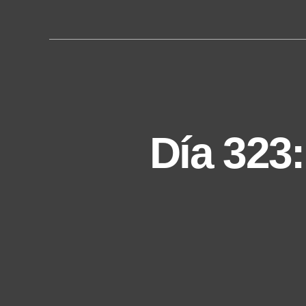
y
e
r
Día 323: