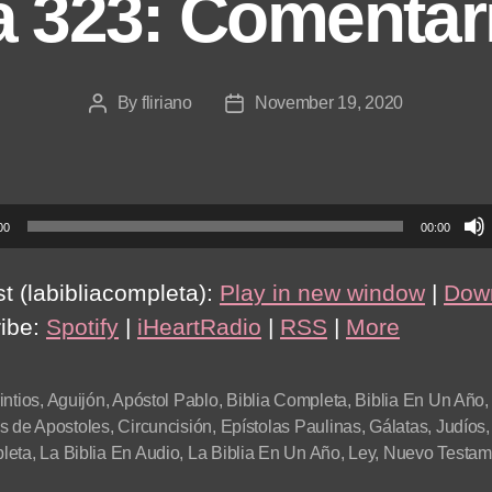
a 323: Comentar
By
fliriano
November 19, 2020
Post
Post
author
date
00
00:00
t (labibliacompleta):
Play in new window
|
Dow
ibe:
Spotify
|
iHeartRadio
|
RSS
|
More
intios
,
Aguijón
,
Apóstol Pablo
,
Biblia Completa
,
Biblia En Un Año
s de Apostoles
,
Circuncisión
,
Epístolas Paulinas
,
Gálatas
,
Judíos
leta
,
La Biblia En Audio
,
La Biblia En Un Año
,
Ley
,
Nuevo Testam