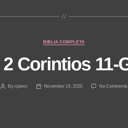
Categories
BIBLIA COMPLETA
 2 Corintios 11-
By
cperez
November 19, 2020
No Comments
Post
Post
author
date