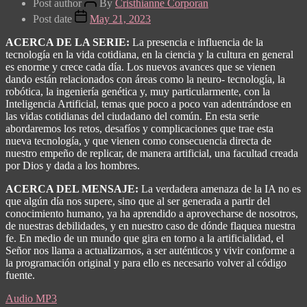
Post author
By
Cristhianne Corporan
Post date
May 21, 2023
ACERCA DE LA SERIE:
La presencia e influencia de la
tecnología en la vida cotidiana, en la ciencia y la cultura en general
es enorme y crece cada día. Los nuevos avances que se vienen
dando están relacionados con áreas como la neuro- tecnología, la
robótica, la ingeniería genética y, muy particularmente, con la
Inteligencia Artificial, temas que poco a poco van adentrándose en
las vidas cotidianas del ciudadano del común.
En esta serie
abordaremos los retos, desafíos y complicaciones que trae esta
nueva tecnología, y que vienen como consecuencia directa de
nuestro empeño de replicar, de manera artificial, una facultad creada
por Dios y dada a los hombres.
ACERCA DEL MENSAJE:
La verdadera amenaza de la IA no es
que algún día nos supere, sino que al ser generada a partir del
conocimiento humano, ya ha aprendido a aprovecharse de nosotros,
de nuestras debilidades, y en nuestro caso de dónde flaquea nuestra
fe. En medio de un mundo que gira en torno a la artificialidad, el
Señor nos llama a actualizarnos, a ser auténticos y vivir conforme a
la programación original y para ello es necesario volver al código
fuente.
Audio MP3