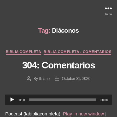
Menu
Tag:
Diáconos
Categories
BIBLIA COMPLETA
BIBLIA COMPLETA - COMENTARIOS
304: Comentarios
By
fliriano
October 31, 2020
Post
Post
author
date
A
00:00
00:00
u
d
Podcast (labibliacompleta):
Play in new window
|