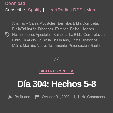
i
Download
o
Subscribe:
Spotify
|
iHeartRadio
|
RSS
|
More
P
l
Ananías y Safira
,
Apóstoles
,
Bernabé
,
Biblia Completa
,
a
BIbliaEnUnAño
,
Diáconos
,
Esteban
,
Felipe
,
Hechos
,
Hechos de los Apóstoles
,
Koinonía
,
La Biblia Completa
,
La
Tags
y
Biblia En Audio
,
La Biblia En Un Año
,
Libros Históricos
,
e
Mártir
,
Martirio
,
Nuevo Testamento
,
Persecución
,
Saulo
r
Categories
BIBLIA COMPLETA
Día 304: Hechos 5-8
on
By
fliriano
October 31, 2020
No Comments
Post
Post
Día
author
date
304: