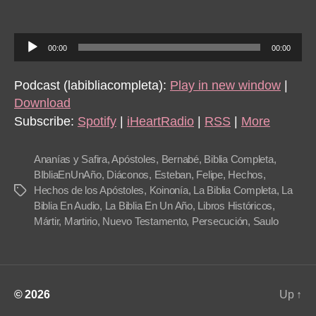
Hec
5-
8
A
00:00
00:00
u
d
Podcast (labibliacompleta):
Play in new window
|
i
Download
o
Subscribe:
Spotify
|
iHeartRadio
|
RSS
|
More
P
l
Ananías y Safira
,
Apóstoles
,
Bernabé
,
Biblia Completa
,
a
BIbliaEnUnAño
,
Diáconos
,
Esteban
,
Felipe
,
Hechos
,
Hechos de los Apóstoles
,
Koinonía
,
La Biblia Completa
,
La
Tags
y
Biblia En Audio
,
La Biblia En Un Año
,
Libros Históricos
,
e
Mártir
,
Martirio
,
Nuevo Testamento
,
Persecución
,
Saulo
r
© 2026
Up
↑