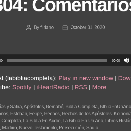
304: Comentario
By
fliriano
October 31, 2020
Post
Post
author
date
00
00:00
t (labibliacompleta):
Play in new window
|
Dow
ibe:
Spotify
|
iHeartRadio
|
RSS
|
More
as y Safira
,
Apóstoles
,
Bernabé
,
Biblia Completa
,
BIbliaEnUnAñ
onos
,
Esteban
,
Felipe
,
Hechos
,
Hechos de los Apóstoles
,
Koinoní
a Completa
,
La Biblia En Audio
,
La Biblia En Un Año
,
Libros Histór
,
Martirio
,
Nuevo Testamento
,
Persecución
,
Saulo