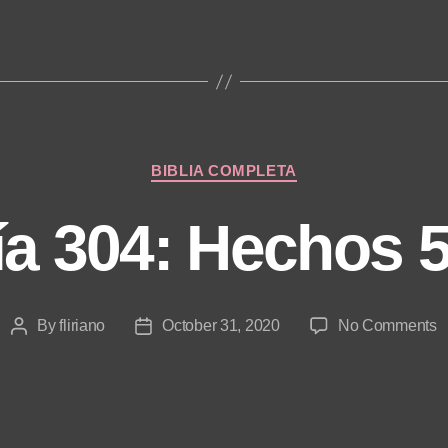
Categories
BIBLIA COMPLETA
ía 304: Hechos 5
o
By
fliriano
October 31, 2020
No Comments
Post
Post
D
author
date
3
H
5
8