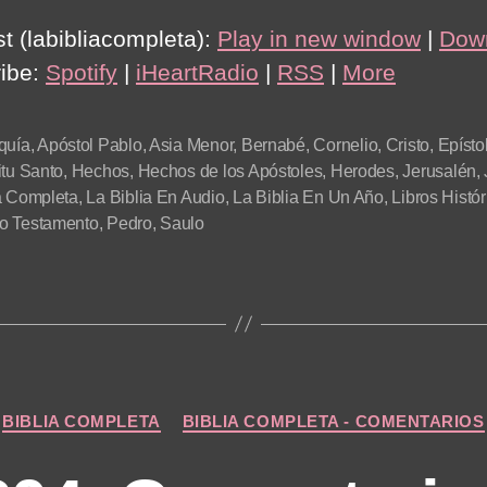
t (labibliacompleta):
Play in new window
|
Dow
ibe:
Spotify
|
iHeartRadio
|
RSS
|
More
quía
,
Apóstol Pablo
,
Asia Menor
,
Bernabé
,
Cornelio
,
Cristo
,
Epísto
itu Santo
,
Hechos
,
Hechos de los Apóstoles
,
Herodes
,
Jerusalén
,
a Completa
,
La Biblia En Audio
,
La Biblia En Un Año
,
Libros Histór
o Testamento
,
Pedro
,
Saulo
Categories
BIBLIA COMPLETA
BIBLIA COMPLETA - COMENTARIOS