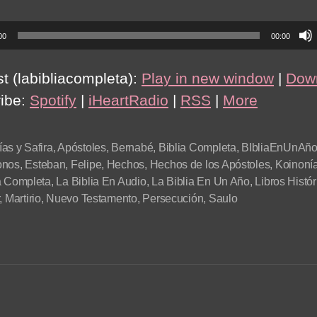
00
00:00
t (labibliacompleta):
Play in new window
|
Dow
ibe:
Spotify
|
iHeartRadio
|
RSS
|
More
as y Safira
,
Apóstoles
,
Bernabé
,
Biblia Completa
,
BIbliaEnUnAñ
onos
,
Esteban
,
Felipe
,
Hechos
,
Hechos de los Apóstoles
,
Koinoní
a Completa
,
La Biblia En Audio
,
La Biblia En Un Año
,
Libros Histór
,
Martirio
,
Nuevo Testamento
,
Persecución
,
Saulo