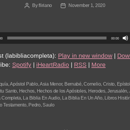
By
fliriano
November 1, 2020
Post
Post
author
date
00
00:00
t (labibliacompleta):
Play in new window
|
Dow
ibe:
Spotify
|
iHeartRadio
|
RSS
|
More
quía
,
Apóstol Pablo
,
Asia Menor
,
Bernabé
,
Cornelio
,
Cristo
,
Epísto
itu Santo
,
Hechos
,
Hechos de los Apóstoles
,
Herodes
,
Jerusalén
,
a Completa
,
La Biblia En Audio
,
La Biblia En Un Año
,
Libros Histór
o Testamento
,
Pedro
,
Saulo