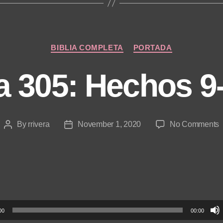
Categories
BIBLIA COMPLETA
PORTADA
a 305: Hechos 9
o
By
rrivera
November 1, 2020
No Comments
Post
Post
D
author
date
3
H
9
1
00
00:00