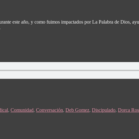
 durante este año, y como fuimos impactados por La Palabra de Dios, 
.
ical
,
Comunidad
,
Conversación
,
Deb Gomez
,
Discipulado
,
Dorca Ros