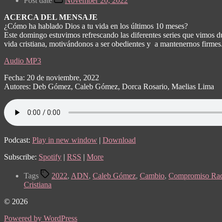
Post date
November 20, 2022
ACERCA DEL MENSAJE
¿Cómo ha hablado Dios a tu vida en los últimos 10 meses?
Este domingo estuvimos refrescando las diferentes series que vimos
vida cristiana, motivándonos a ser obedientes y a mantenernos firmes
Audio MP3
Fecha: 20 de noviembre, 2022
Autores: Deb Gómez, Caleb Gómez, Dorca Rosario, Maelias Lima
Podcast:
Play in new window
|
Download
Subscribe:
Spotify
|
RSS
|
More
Tags
2022
,
ADN
,
Caleb Gómez
,
Cambio
,
Compromiso Rad
Cristiana
© 2026
Powered by WordPress