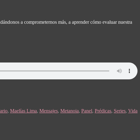
ayudándonos a comprometernos más, a aprender cómo evaluar nuestra
ario
,
Maelías Lima
,
Mensajes
,
Metanoia
,
Panel
,
Prédicas
,
Series
,
Vida