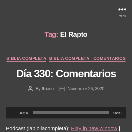
Menu
Tag:
El Rapto
Categories
BIBLIA COMPLETA
BIBLIA COMPLETA - COMENTARIOS
Día 330: Comentarios
By
fliriano
November 26, 2020
Post
Post
author
date
A
00:00
00:00
u
d
Podcast (labibliacompleta):
Play in new window
|