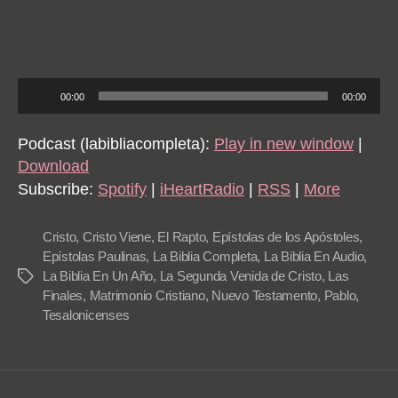
330
1
Tes
4-
A
5
00:00
00:00
u
d
Podcast (labibliacompleta):
Play in new window
|
i
Download
o
Subscribe:
Spotify
|
iHeartRadio
|
RSS
|
More
P
l
Cristo
,
Cristo Viene
,
El Rapto
,
Epístolas de los Apóstoles
,
a
Epístolas Paulinas
,
La Biblia Completa
,
La Biblia En Audio
,
La Biblia En Un Año
,
La Segunda Venida de Cristo
,
Las
Tags
y
Finales
,
Matrimonio Cristiano
,
Nuevo Testamento
,
Pablo
,
e
Tesalonicenses
r