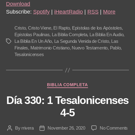
i
Download
o
Subscribe:
Spotify
|
iHeartRadio
|
RSS
|
More
P
l
Cristo
,
Cristo Viene
,
El Rapto
,
Epístolas de los Apóstoles
,
a
Epístolas Paulinas
,
La Biblia Completa
,
La Biblia En Audio
,
La Biblia En Un Año
,
La Segunda Venida de Cristo
,
Las
Tags
y
Finales
,
Matrimonio Cristiano
,
Nuevo Testamento
,
Pablo
,
e
Tesalonicenses
r
Categories
BIBLIA COMPLETA
Día 330: 1 Tesalonicenses
4-5
on
By
rrivera
November 26, 2020
No Comments
Post
Post
Día
author
date