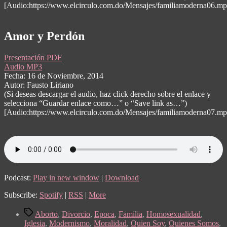
[Audio:https://www.elcirculo.com.do/Mensajes/familiamoderna06.mp
Amor y Perdón
Presentación PDF
Audio MP3
Fecha: 16 de Noviembre, 2014
Autor: Fausto Liriano
(Si deseas descargar el audio, haz click derecho sobre el enlace y
selecciona “Guardar enlace como…” o “Save link as…”)
[Audio:https://www.elcirculo.com.do/Mensajes/familiamoderna07.mp
Podcast:
Play in new window
|
Download
Subscribe:
Spotify
|
RSS
|
More
Tags
Aborto
,
Divorcio
,
Epoca
,
Familia
,
Homosexualidad
,
Iglesia
,
Modernismo
,
Moralidad
,
Quien Soy
,
Quienes Somos
,