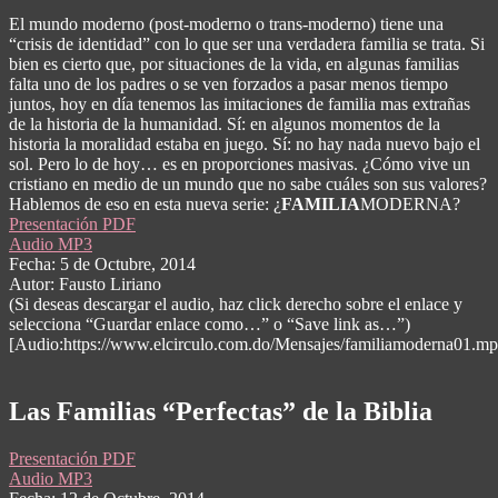
Moderna?
El mundo moderno (post-moderno o trans-moderno) tiene una
“crisis de identidad” con lo que ser una verdadera familia se trata. Si
bien es cierto que, por situaciones de la vida, en algunas familias
falta uno de los padres o se ven forzados a pasar menos tiempo
juntos, hoy en día tenemos las imitaciones de familia mas extrañas
de la historia de la humanidad. Sí: en algunos momentos de la
historia la moralidad estaba en juego. Sí: no hay nada nuevo bajo el
sol. Pero lo de hoy… es en proporciones masivas. ¿Cómo vive un
cristiano en medio de un mundo que no sabe cuáles son sus valores?
Hablemos de eso en esta nueva serie: ¿
FAMILIA
MODERNA?
Presentación PDF
Audio MP3
Fecha: 5 de Octubre, 2014
Autor: Fausto Liriano
(Si deseas descargar el audio, haz click derecho sobre el enlace y
selecciona “Guardar enlace como…” o “Save link as…”)
[Audio:https://www.elcirculo.com.do/Mensajes/familiamoderna01.mp
Las Familias “Perfectas” de la Biblia
Presentación PDF
Audio MP3