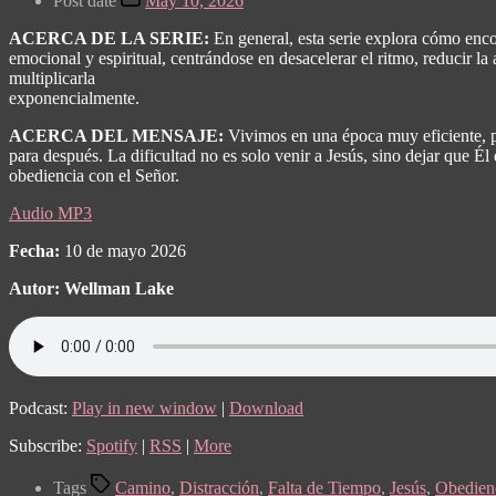
Post date
May 10, 2026
ACERCA DE LA SERIE:
En general, esta serie explora cómo encon
emocional y espiritual, centrándose en desacelerar el ritmo, reducir 
multiplicarla
exponencialmente.
ACERCA DEL MENSAJE:
Vivimos en una época muy eficiente, pe
para después. La dificultad no es solo venir a Jesús, sino dejar que 
obediencia con el Señor.
Audio MP3
Fecha:
10 de mayo 2026
Autor: Wellman Lake
Podcast:
Play in new window
|
Download
Subscribe:
Spotify
|
RSS
|
More
Tags
Camino
,
Distracción
,
Falta de Tiempo
,
Jesús
,
Obedien