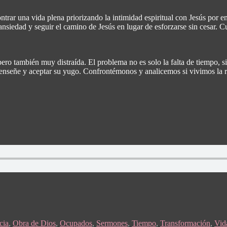
trar una vida plena priorizando la intimidad espiritual con Jesús por en
la ansiedad y seguir el camino de Jesús en lugar de esforzarse sin cesar
ro también muy distraída. El problema no es solo la falta de tiempo, si
Él enseñe y aceptar su yugo. Confrontémonos y analicemos si vivimos la 
cia
,
Obra de Dios
,
Ocupados
,
Sermones
,
Tiempo
,
Transformación
,
Vid