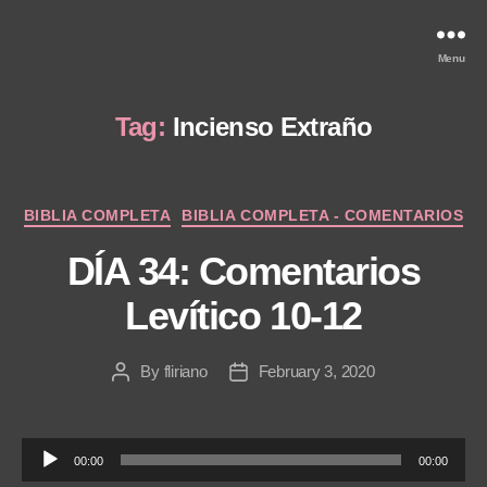
Menu
Tag:
Incienso Extraño
Categories
BIBLIA COMPLETA
BIBLIA COMPLETA - COMENTARIOS
DÍA 34: Comentarios
Levítico 10-12
By
fliriano
February 3, 2020
Post
Post
author
date
A
00:00
00:00
u