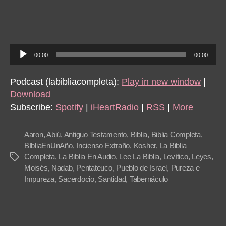
34:
Levític
10-
12
A
00:00
00:00
u
d
Podcast (labibliacompleta):
Play in new window
|
i
Download
o
Subscribe:
Spotify
|
iHeartRadio
|
RSS
|
More
P
l
Aaron
,
Abiú
,
Antiguo Testamento
,
Biblia
,
Biblia Completa
,
a
BIbliaEnUnAño
,
Incienso Extraño
,
Kosher
,
La Biblia
Completa
,
La Biblia En Audio
,
Lee La Biblia
,
Levítico
,
Leyes
,
Tags
y
Moisés
,
Nadab
,
Pentateuco
,
Pueblo de Israel
,
Pureza e
e
Impureza
,
Sacerdocio
,
Santidad
,
Tabernáculo
r