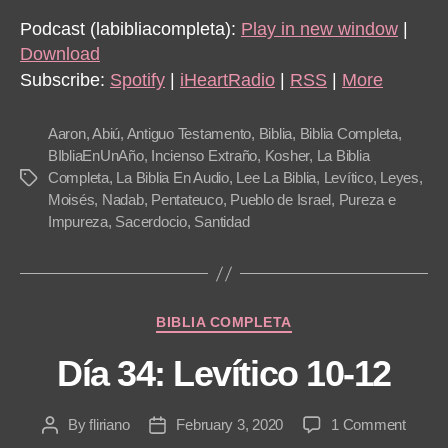
d
Podcast (labibliacompleta):
Play in new window
|
i
Download
o
Subscribe:
Spotify
|
iHeartRadio
|
RSS
|
More
P
l
Aaron
,
Abiú
,
Antiguo Testamento
,
Biblia
,
Biblia Completa
,
a
BIbliaEnUnAño
,
Incienso Extraño
,
Kosher
,
La Biblia
Completa
,
La Biblia En Audio
,
Lee La Biblia
,
Levítico
,
Leyes
,
Tags
y
Moisés
,
Nadab
,
Pentateuco
,
Pueblo de Israel
,
Pureza e
e
Impureza
,
Sacerdocio
,
Santidad
r
Categories
BIBLIA COMPLETA
Día 34: Levítico 10-12
on
By
fliriano
February 3, 2020
1 Comment
Post
Post
Día
author
date