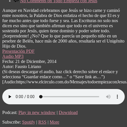
No Comments
on Todo Empieza con Jesús
Aunque en Navidad celebramos que Jesús se hizo carne y caminó
entre nosotros, la Palabra de Dios enfatiza el hecho de que El es y
fue mucho antes que todo fuese y sea. Las Escrituras no solo nos
dicen eso sino que también afirman que todo en el universo es
sostenido por Jesús, quien tiene dominio y poder sobre todo.
¡Sorprendente! ¿No? Que lo que parecía un pequeño niño en un
pesebre de Belén, hace más de 2000 años, resultaría ser el Unigénito
Hijo de Dios.
Presentación PDF
Audio MP3
Fecha: 21 de Diciembre, 2014
Autor: Fausto Liriano
(Si deseas descargar el audio, haz click derecho sobre el enlace y
selecciona “Guardar enlace como…” o “Save link as…”)
[Audio:https://www.elcirculo.com.do/Mensajes/todoempiezaconJesu
Podcast:
Play in new window
|
Download
Subscribe:
Spotify
|
RSS
|
More