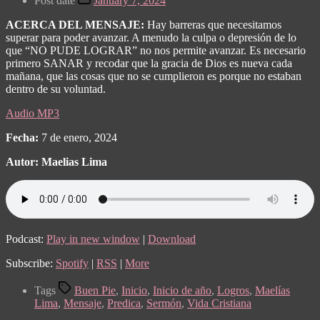
Post date
January 7, 2024
ACERCA DEL MENSAJE:
Hay barreras que necesitamos
superar para poder avanzar. A menudo la culpa o depresión de lo
que “NO PUDE LOGRAR” no nos permite avanzar. Es necesario
primero SANAR y recodar que la gracia de Dios es nueva cada
mañana, que las cosas que no se cumplieron es porque no estaban
dentro de su voluntad.
Audio MP3
Fecha:
7 de enero, 2024
Autor: Maelias Lima
Podcast:
Play in new window
|
Download
Subscribe:
Spotify
|
RSS
|
More
Tags
Buen Pie
,
Inicio
,
Inicio de año
,
Logros
,
Maelías
Lima
,
Mensaje
,
Predica
,
Sermón
,
Vida Cristiana