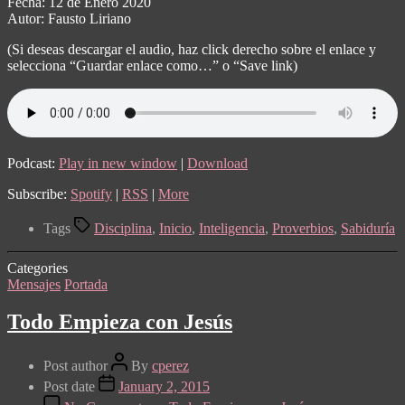
Fecha: 12 de Enero 2020
Autor: Fausto Liriano
(Si deseas descargar el audio, haz click derecho sobre el enlace y
selecciona “Guardar enlace como…” o “Save link)
Podcast:
Play in new window
|
Download
Subscribe:
Spotify
|
RSS
|
More
Tags
Disciplina
,
Inicio
,
Inteligencia
,
Proverbios
,
Sabiduría
Categories
Mensajes
Portada
Todo Empieza con Jesús
Post author
By
cperez
Post date
January 2, 2015