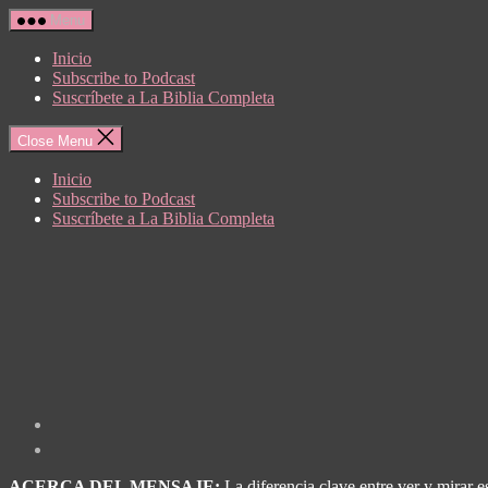
Skip
Menu
to
the
Inicio
content
Subscribe to Podcast
Suscríbete a La Biblia Completa
Close Menu
Inicio
Subscribe to Podcast
Suscríbete a La Biblia Completa
ACERCA DEL MENSAJE:
La diferencia clave entre ver y mirar e