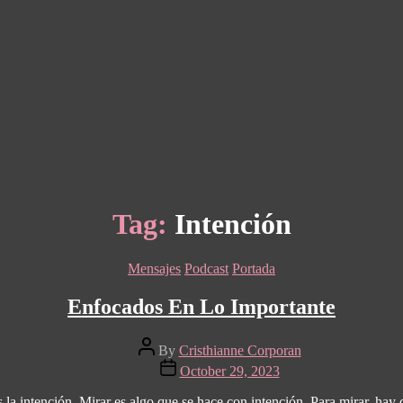
Tag:
Intención
Categories
Mensajes
Podcast
Portada
Enfocados En Lo Importante
Post
By
Cristhianne Corporan
author
Post
October 29, 2023
date
s la intención. Mirar es algo que se hace con intención. Para mirar, hay