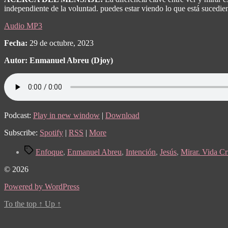
independiente de la voluntad. puedes estar viendo lo que está sucedien
Audio MP3
Fecha:
29 de octubre, 2023
Autor: Enmanuel Abreu (Djoy)
Podcast:
Play in new window
|
Download
Subscribe:
Spotify
|
RSS
|
More
Tags
Enfoque
,
Enmanuel Abreu
,
Intención
,
Jesús
,
Mirar. Vida Cr
© 2026
Powered by WordPress
To the top
↑
Up
↑