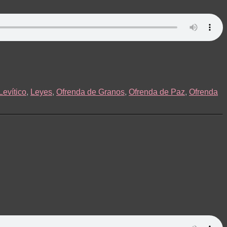
Levítico
,
Leyes
,
Ofrenda de Granos
,
Ofrenda de Paz
,
Ofrenda