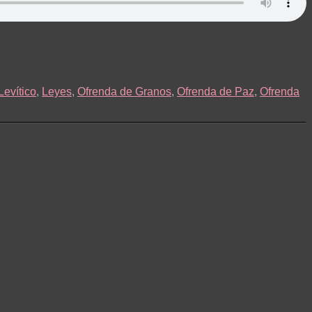
Levítico
,
Leyes
,
Ofrenda de Granos
,
Ofrenda de Paz
,
Ofrenda