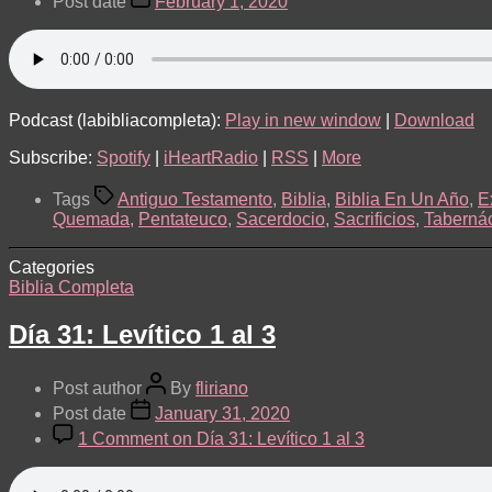
Post date
February 1, 2020
Podcast (labibliacompleta):
Play in new window
|
Download
Subscribe:
Spotify
|
iHeartRadio
|
RSS
|
More
Tags
Antiguo Testamento
,
Biblia
,
Biblia En Un Año
,
E
Quemada
,
Pentateuco
,
Sacerdocio
,
Sacrificios
,
Taberná
Categories
Biblia Completa
Día 31: Levítico 1 al 3
Post author
By
fliriano
Post date
January 31, 2020
1 Comment
on Día 31: Levítico 1 al 3