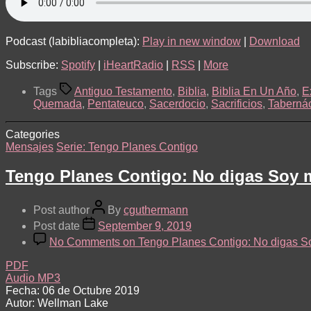
Podcast (labibliacompleta):
Play in new window
|
Download
Subscribe:
Spotify
|
iHeartRadio
|
RSS
|
More
Tags
Antiguo Testamento
,
Biblia
,
Biblia En Un Año
,
E
Quemada
,
Pentateuco
,
Sacerdocio
,
Sacrificios
,
Taberná
Categories
Mensajes
Serie: Tengo Planes Contigo
Tengo Planes Contigo: No digas Soy
Post author
By
cguthermann
Post date
September 9, 2019
No Comments
on Tengo Planes Contigo: No digas S
PDF
Audio MP3
Fecha: 06 de Octubre 2019
Autor: Wellman Lake