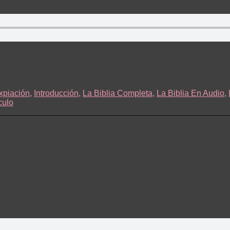
xpiación
,
Introducción
,
La Biblia Completa
,
La Biblia En Audio
,
culo