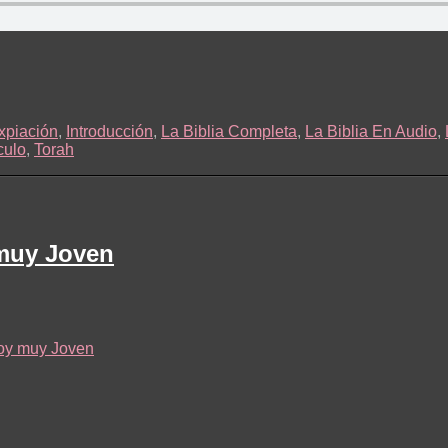
xpiación
,
Introducción
,
La Biblia Completa
,
La Biblia En Audio
,
culo
,
Torah
 muy Joven
oy muy Joven