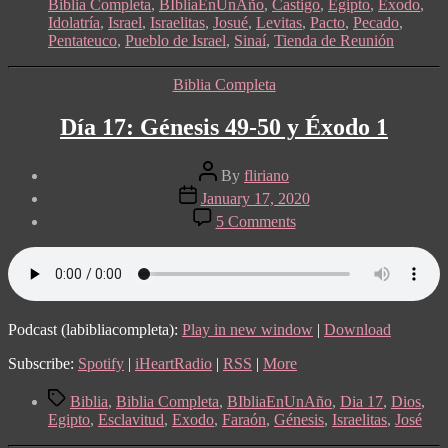
Biblia Completa
,
BIbliaEnUnAño
,
Castigo
,
Egipto
,
Exodo
,
Idolatría
,
Israel
,
Israelitas
,
Josué
,
Levitas
,
Pacto
,
Pecado
,
Pentateuco
,
Pueblo de Israel
,
Sinaí
,
Tienda de Reunión
Categories
Biblia Completa
Día 17: Génesis 49-50 y Éxodo 1
Post
By
fliriano
author
Post
January 17, 2020
date
on
5 Comments
Día
17:
Génesis
49-
50
y
Podcast (labibliacompleta):
Play in new window
|
Download
Éxodo
1
Subscribe:
Spotify
|
iHeartRadio
|
RSS
|
More
Tags
Biblia
,
Biblia Completa
,
BIbliaEnUnAño
,
Dia 17
,
Dios
,
Egipto
,
Esclavitud
,
Exodo
,
Faraón
,
Génesis
,
Israelitas
,
José