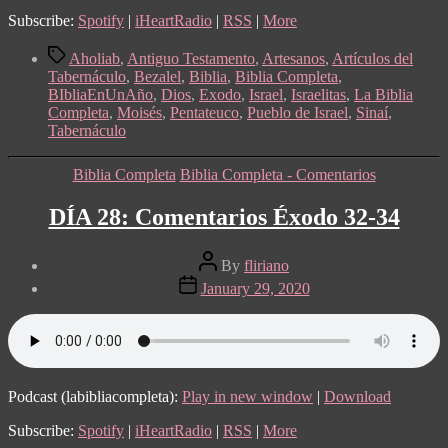
Subscribe:
Spotify
|
iHeartRadio
|
RSS
|
More
Tags
Aholiab
,
Antiguo Testamento
,
Artesanos
,
Artículos del
Tabernáculo
,
Bezalel
,
Biblia
,
Biblia Completa
,
BIbliaEnUnAño
,
Dios
,
Exodo
,
Israel
,
Israelitas
,
La Biblia
Completa
,
Moisés
,
Pentateuco
,
Pueblo de Israel
,
Sinaí
,
Tabernáculo
Categories
Biblia Completa
Biblia Completa - Comentarios
DÍA 28: Comentarios Éxodo 32-34
Post
By
fliriano
author
Post
January 29, 2020
date
Podcast (labibliacompleta):
Play in new window
|
Download
Subscribe:
Spotify
|
iHeartRadio
|
RSS
|
More