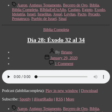
Tags
Aaron
,
Antiguo Testamento
,
Becerro de Oro
,
Biblia
,
Biblia Completa
,
BIbliaEnUnAño
,
Castigo
,
Egipto
,
Exodo
,
Idolatría
,
Israel
,
Israelitas
,
Josué
,
Levitas
,
Pacto
,
Pecado
,
Pentateuco
,
Pueblo de Israel
,
Sinaí
Categories
Biblia Completa
Día 28: Éxodo 32 al 34
Post
By
fliriano
author
Post
January 29, 2020
date
on
1 Comment
Día
28:
Éxodo
32
al
34
Podcast (labibliacompleta):
Play in new window
|
Download
Subscribe:
Spotify
|
iHeartRadio
|
RSS
|
More
Tags
Aaron
,
Antiguo Testamento
,
Becerro de Oro
,
Biblia
,