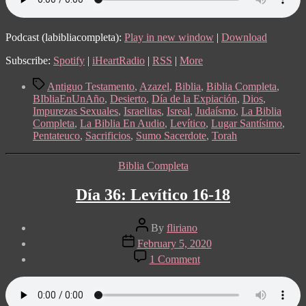
Podcast (labibliacompleta):
Play in new window
|
Download
Subscribe:
Spotify
|
iHeartRadio
|
RSS
|
More
Tags
Antiguo Testamento
,
Azazel
,
Biblia
,
Biblia Completa
,
BIbliaEnUnAño
,
Desierto
,
Día de la Expiación
,
Dios
,
Impurezas Sexuales
,
Israelitas
,
Isreal
,
Judaísmo
,
La Biblia
Completa
,
La Biblia En Audio
,
Levítico
,
Lugar Santísimo
,
Pentateuco
,
Sacrificios
,
Sumo Sacerdote
,
Torah
Categories
Biblia Completa
Día 36: Levítico 16-18
Post
By
fliriano
author
Post
February 5, 2020
date
on
1 Comment
Día
36:
Levítico
16-