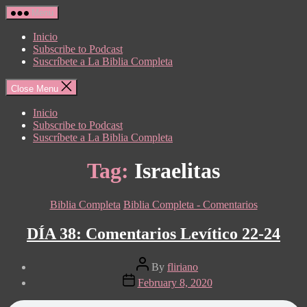
Skip
Menu
to
the
Inicio
content
Subscribe to Podcast
Suscríbete a La Biblia Completa
Close Menu
Inicio
Subscribe to Podcast
Suscríbete a La Biblia Completa
Tag:
Israelitas
Categories
Biblia Completa
Biblia Completa - Comentarios
DÍA 38: Comentarios Levítico 22-24
Post
By
fliriano
author
Post
February 8, 2020
date