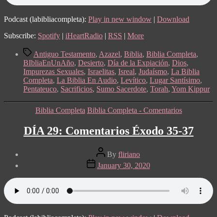
18
Podcast (labibliacompleta):
Play in new window
|
Download
Subscribe:
Spotify
|
iHeartRadio
|
RSS
|
More
Tags
Antiguo Testamento
,
Azazel
,
Biblia
,
Biblia Completa
,
BIbliaEnUnAño
,
Desierto
,
Día de la Expiación
,
Dios
,
Impurezas Sexuales
,
Israelitas
,
Isreal
,
Judaísmo
,
La Biblia
Completa
,
La Biblia En Audio
,
Levítico
,
Lugar Santísimo
,
Pentateuco
,
Sacrificios
,
Sumo Sacerdote
,
Torah
,
Yom Kippur
Categories
Biblia Completa
Biblia Completa - Comentarios
DÍA 29: Comentarios Éxodo 35-37
Post
By
fliriano
author
Post
January 30, 2020
date