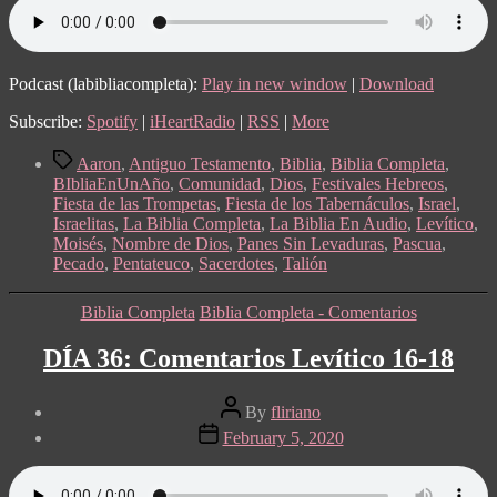
Levítico
22-
24
Podcast (labibliacompleta):
Play in new window
|
Download
Subscribe:
Spotify
|
iHeartRadio
|
RSS
|
More
Tags
Aaron
,
Antiguo Testamento
,
Biblia
,
Biblia Completa
,
BIbliaEnUnAño
,
Comunidad
,
Dios
,
Festivales Hebreos
,
Fiesta de las Trompetas
,
Fiesta de los Tabernáculos
,
Israel
,
Israelitas
,
La Biblia Completa
,
La Biblia En Audio
,
Levítico
,
Moisés
,
Nombre de Dios
,
Panes Sin Levaduras
,
Pascua
,
Pecado
,
Pentateuco
,
Sacerdotes
,
Talión
Categories
Biblia Completa
Biblia Completa - Comentarios
DÍA 36: Comentarios Levítico 16-18
Post
By
fliriano
author
Post
February 5, 2020
date