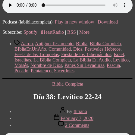
Podcast (labibliacompleta):
Play in new window
|
Download
Subscribe:
Spotify
|
iHeartRadio
|
RSS
|
More
Tags
Aaron
,
Antiguo Testamento
,
Biblia
,
Biblia Completa
,
BIbliaEnUnAño
,
Comunidad
,
Dios
,
Festivales Hebreos
,
Fiesta de las Trompetas
,
Fiesta de los Tabernáculos
,
Israel
,
Israelitas
,
La Biblia Completa
,
La Biblia En Audio
,
Levítico
,
Moisés
,
Nombre de Dios
,
Panes Sin Levaduras
,
Pascua
,
Pecado
,
Pentateuco
,
Sacerdotes
Categories
Biblia Completa
Día 38: Levítico 22-24
Post
By
fliriano
author
Post
February 7, 2020
date
on
2 Comments
Día
38: