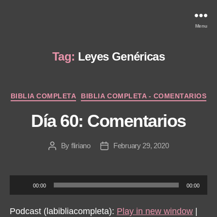
Menu
Tag:
Leyes Genéricas
Categories
BIBLIA COMPLETA
BIBLIA COMPLETA - COMENTARIOS
Día 60: Comentarios
By
fliriano
February 29, 2020
Post
Post
author
date
A
00:00
00:00
u
d
Podcast (labibliacompleta):
Play in new window
|