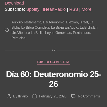
i
Download
o
Subscribe:
Spotify
|
iHeartRadio
|
RSS
|
More
P
l
Antiguo Testamento
,
Deuteronomio
,
Diezmo
,
Israel
,
La
a
Biblia
,
La Biblia Completa
,
La Biblia En Audio
,
La Biblia En
Tags
Un Año
,
Lee La Biblia
,
Leyes Genéricas
,
Pentateuco
,
y
Primicias
e
r
Categories
BIBLIA COMPLETA
Día 60: Deuteronomio 25-
26
on
By
fliriano
February 29, 2020
No Comments
Post
Post
Día
author
date
60: