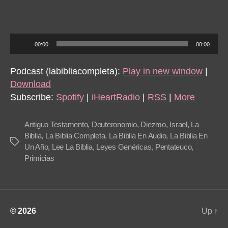
Deut
25-
26
A
00:00
00:00
u
d
Podcast (labibliacompleta):
Play in new window
|
i
Download
o
Subscribe:
Spotify
|
iHeartRadio
|
RSS
|
More
P
l
Antiguo Testamento
,
Deuteronomio
,
Diezmo
,
Israel
,
La
a
Biblia
,
La Biblia Completa
,
La Biblia En Audio
,
La Biblia En
Tags
Un Año
,
Lee La Biblia
,
Leyes Genéricas
,
Pentateuco
,
y
Primicias
e
r
© 2026
Up
↑