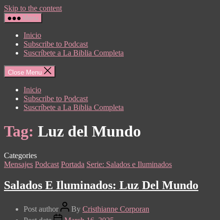
Skip to the content
Menu
Inicio
Subscribe to Podcast
Suscríbete a La Biblia Completa
Close Menu
Inicio
Subscribe to Podcast
Suscríbete a La Biblia Completa
Tag:
Luz del Mundo
Categories
Mensajes
Podcast
Portada
Serie: Salados e Iluminados
Salados E Iluminados: Luz Del Mundo
Post author
By
Cristhianne Corporan