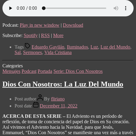
Podcast:
Play in new window
|
Download
Subscribe:
Spotify
|
RSS
|
More
Tags
Eduardo Gavilán
,
Iluminados
,
Luz
,
Luz del Mundo
,
Sal
,
Sermones
,
Vida Cristiana
Categories
Mensajes
Podcast
Portada
Serie: Dios Con Nosotros
Dios Con Nosotros: La Luz Del Mundo
Post author
By
fliriano
Post date
December 11, 2022
ACERCA DE ESTA SERIE –
El Adviento es un período de
reflexión, de toma de conciencia del papel de Dios en Su creación.
Así vivimos el Adviento hacia la Navidad, para que Jesús,
Emmanuel, “Dios Con Nosotros” se manifieste una vez más a través