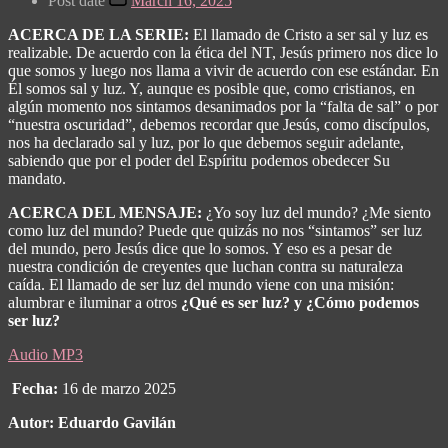
Post date
March 16, 2025
ACERCA DE LA SERIE:
El llamado de Cristo a ser sal y luz es
realizable. De acuerdo con la ética del NT, Jesús primero nos dice lo
que somos y luego nos llama a vivir de acuerdo con ese estándar. En
Él somos sal y luz. Y, aunque es posible que, como cristianos, en
algún momento nos sintamos desanimados por la “falta de sal” o por
“nuestra oscuridad”, debemos recordar que Jesús, como discípulos,
nos ha declarado sal y luz, por lo que debemos seguir adelante,
sabiendo que por el poder del Espíritu podemos obedecer Su
mandato.
ACERCA DEL MENSAJE:
¿Yo soy luz del mundo? ¿Me siento
como luz del mundo? Puede que quizás no nos “sintamos” ser luz
del mundo, pero Jesús dice que lo somos. Y eso es a pesar de
nuestra condición de creyentes que luchan contra su naturaleza
caída. El llamado de ser luz del mundo viene con una misión:
alumbrar e iluminar a otros
¿Qué es ser luz? y ¿Cómo podemos
ser luz?
Audio MP3
Fecha:
16 de marzo 2025
Autor: Eduardo Gavilán