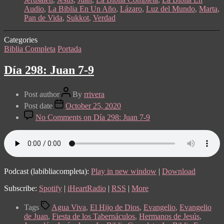
Audio
,
La Biblia En Un Año
,
Lázaro
,
Luz del Mundo
,
Marta
,
Pan de Vida
,
Sukkot
,
Verdad
Categories
Biblia Completa
Portada
Día 298: Juan 7-9
Post author
By
rrivera
Post date
October 25, 2020
No Comments
on Día 298: Juan 7-9
Podcast (labibliacompleta):
Play in new window
|
Download
Subscribe:
Spotify
|
iHeartRadio
|
RSS
|
More
Tags
Agua Viva
,
El Hijo de Dios
,
Evangelio
,
Evangelio
de Juan
,
Fiesta de los Tabernáculos
,
Hermanos de Jesús
,