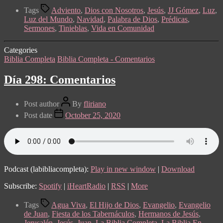
Tags
Adviento
,
Dios con Nosotros
,
Jesús
,
JJ Gómez
,
Luz
,
Luz del Mundo
,
Navidad
,
Palabra de Dios
,
Prédicas
,
Sermones
,
Tinieblas
,
Vida en Comunidad
Categories
Biblia Completa
Biblia Completa - Comentarios
Día 298: Comentarios
Post author
By
fliriano
Post date
October 25, 2020
Podcast (labibliacompleta):
Play in new window
|
Download
Subscribe:
Spotify
|
iHeartRadio
|
RSS
|
More
Tags
Agua Viva
,
El Hijo de Dios
,
Evangelio
,
Evangelio
de Juan
,
Fiesta de los Tabernáculos
,
Hermanos de Jesús
,
Jerusalén
,
Jesús
,
Juan
,
La Biblia Completa
,
La Biblia En