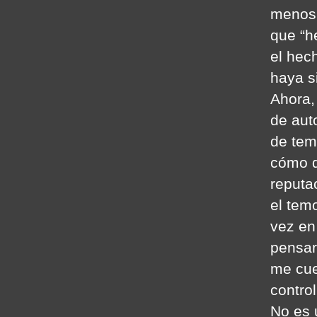
menos 
que “h
el hec
haya s
Ahora,
de aut
de tem
cómo q
reputa
el tem
vez en
pensar
me cue
control
No es 