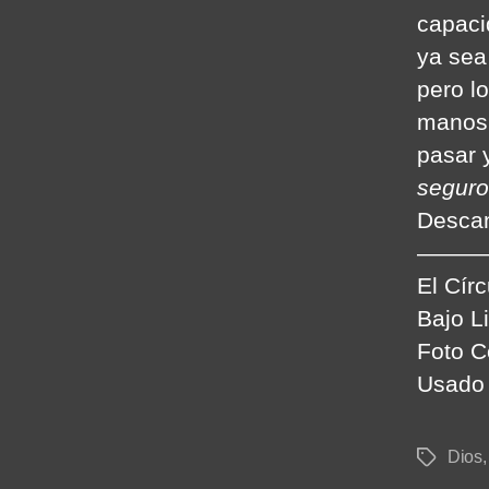
capaci
ya sea
pero l
manos 
pasar 
seguro
Desca
———
El Cír
Bajo L
Foto C
Usado 
Dios
Tags