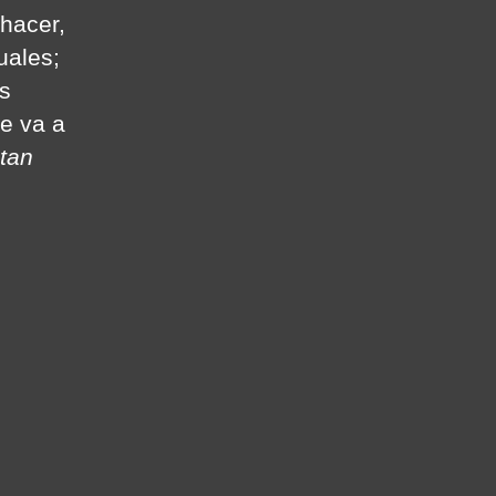
hacer,
uales;
is
e va a
tan