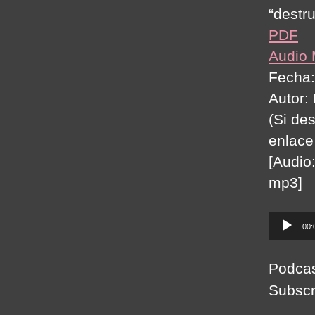
“destru
PDF
Audio
Fecha:
Autor:
(Si de
enlace
[Audio
mp3]
A
00:
u
d
Podca
i
Subscr
o