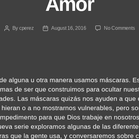
Amor
o
By
cperez
August 16, 2016
No Comments
Post
Post
M
author
date
D
C
B
d
A
de alguna u otra manera usamos máscaras. E
rmas de ser que construimos para ocultar nues
dades. Las máscaras quizás nos ayuden a que 
 hieran o a no mostrarnos vulnerables, pero s
 impedimento para que Dios trabaje en nosotro
ueva serie exploramos algunas de las diferent
as que la gente usa, y conversaremos sobre