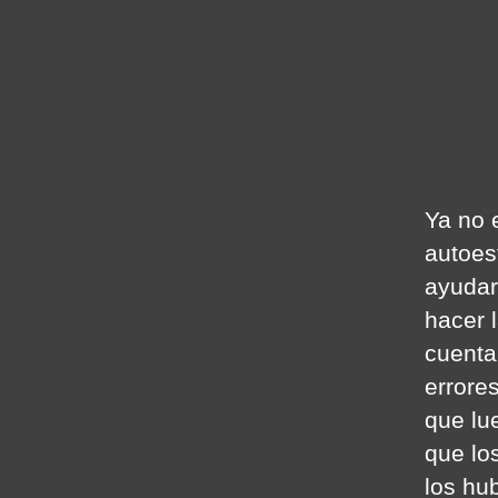
Ya no 
autoes
ayudar
hacer 
cuenta
errore
que lu
que lo
los hu