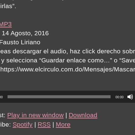
irlas”.
 MP3
 14 Agosto, 2016
 Fausto Liriano
seas descargar el audio, haz click derecho sobr
 y selecciona “Guardar enlace como…” o “Save
:https://www.elcirculo.com.do/Mensajes/Masca
00
00:00
st:
Play in new window
|
Download
ibe:
Spotify
|
RSS
|
More