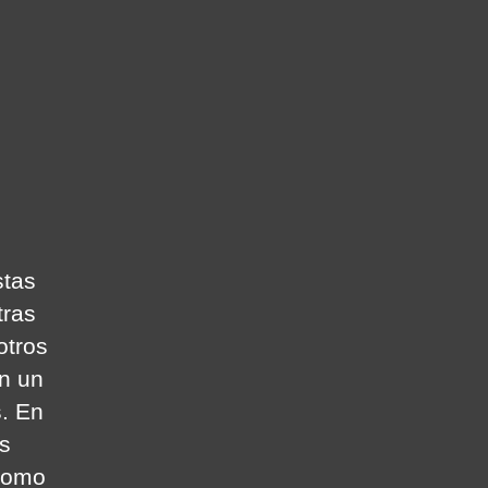
n
áscaras:
os
lases
ásicas
e
mor
stas
tras
otros
on un
s. En
es
 como