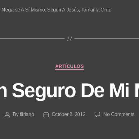
,
Negarse A Sí Mismo
,
Seguir A Jesús
,
Tomar la Cruz
Categories
ARTÍCULOS
n Seguro De Mi
o
By
fliriano
October 2, 2012
No Comments
Post
Post
N
author
date
T
S