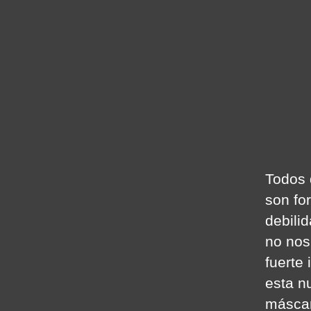
Todos 
son fo
debili
no nos
fuerte
esta n
máscar