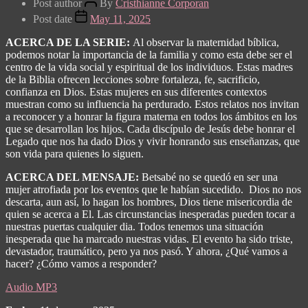
Post author
By
Cristhianne Corporan
Post date
May 11, 2025
ACERCA DE LA SERIE:
Al observar la maternidad bíblica,
podemos notar la importancia de la familia y como esta debe ser el
centro de la vida social y espiritual de los individuos. Estas madres
de la Biblia ofrecen lecciones sobre fortaleza, fe, sacrificio,
confianza en Dios. Estas mujeres en sus diferentes contextos
muestran como su influencia ha perdurado. Estos relatos nos invitan
a reconocer y a honrar la figura materna en todos los ámbitos en los
que se desarrollan los hijos. Cada discípulo de Jesús debe honrar el
Legado que nos ha dado Dios y vivir honrando sus enseñanzas, que
son vida para quienes lo siguen.
ACERCA DEL MENSAJE:
Betsabé no se quedó en ser una
mujer atrofiada por los eventos que le habían sucedido.
Dios no nos
descarta, aun así, lo hagan los hombres, Dios tiene misericordia de
quien se acerca a El.
Las circunstancias inesperadas pueden tocar a
nuestras puertas cualquier dia. Todos tenemos una situación
inesperada que ha marcado nuestras vidas. El evento ha sido triste,
devastador, traumático, pero ya nos pasó. Y ahora, ¿Qué vamos a
hacer? ¿Cómo vamos a responder?
Audio MP3