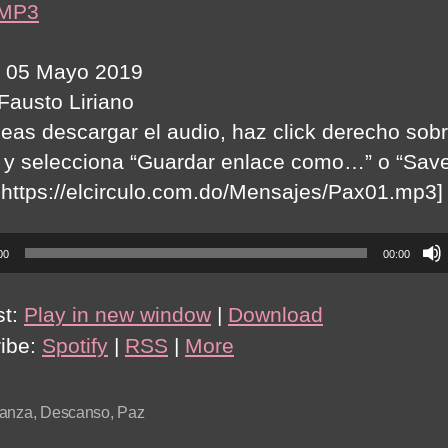
 MP3
 05 Mayo 2019
 Fausto Liriano
seas descargar el audio, haz click derecho sobr
 y selecciona “Guardar enlace como…” o “Save 
:https://elcirculo.com.do/Mensajes/Pax01.mp3]
00
00:00
st:
Play in new window
|
Download
ibe:
Spotify
|
RSS
|
More
ianza
,
Descanso
,
Paz