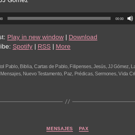
00
00:00
st:
Play in new window
|
Download
ibe:
Spotify
|
RSS
|
More
ol Pablo
,
Biblia
,
Cartas de Pablo
,
Filipenses
,
Jesús
,
JJ Gómez
,
L
,
Mensajes
,
Nuevo Testamento
,
Paz
,
Prédicas
,
Sermones
,
Vida Cr
Categories
MENSAJES
PAX