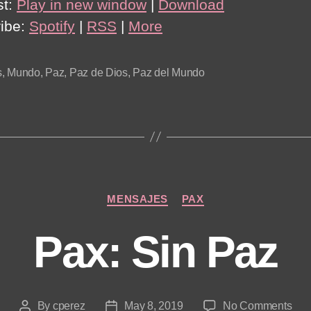
st:
Play in new window
|
Download
ibe:
Spotify
|
RSS
|
More
s
,
Mundo
,
Paz
,
Paz de Dios
,
Paz del Mundo
Categories
MENSAJES
PAX
Pax: Sin Paz
on
By
cperez
May 8, 2019
No Comments
Post
Post