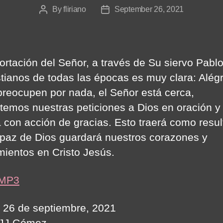
By
fliriano
September 26, 2021
Post
Post
author
date
ortación del Señor, a través de Su siervo Pablo
istianos de todas las épocas es muy clara: Alég
preocupen por nada, el Señor está cerca,
temos nuestras peticiones a Dios en oración y
a con acción de gracias. Esto traerá como resu
 paz de Dios guardará nuestros corazones y
ientos en Cristo Jesús.
 MP3
 26 de septiembre, 2021
 JJ Gómez