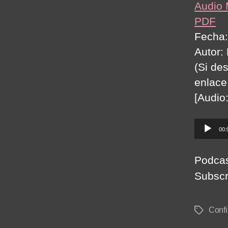
Audio
PDF
Fecha:
Autor:
(Si de
enlace
[Audio
A
00:
u
d
Podca
i
Subscr
o
P
Conf
Tags
l