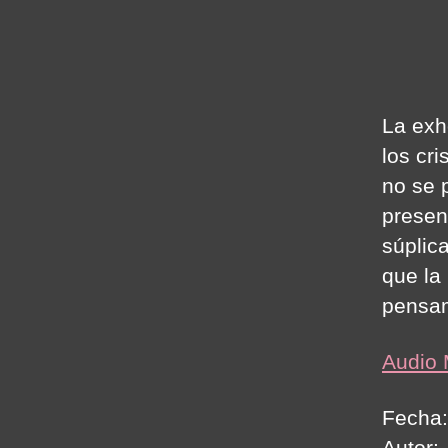
La exh
los cr
no se 
presen
súplic
que la
pensam
Audio
Fecha:
Autor: