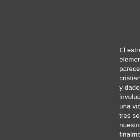
El est
elemen
parece
cristia
y dado
involu
una vi
tres s
nuestr
finalme