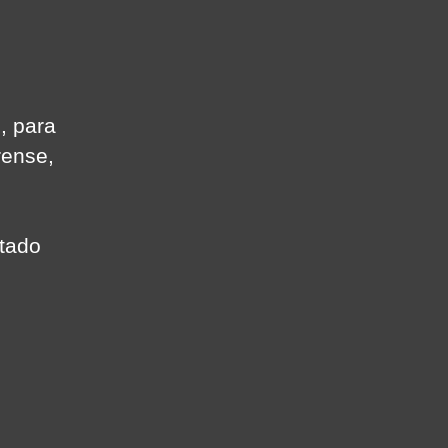
, para
rense,
ltado