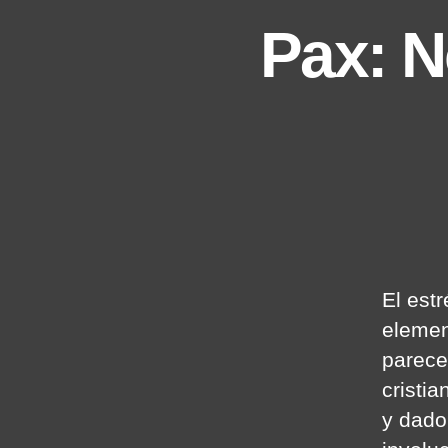
Pax: N
El est
elemen
parece
cristia
y dado