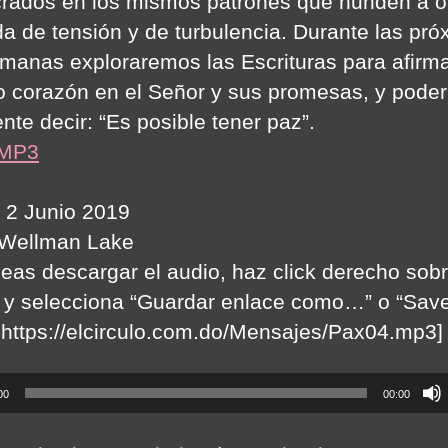
crados en los mismos patrones que hunden a o
da de tensión y de turbulencia. Durante las pr
emanas exploraremos las Escrituras para afirm
o corazón en el Señor y sus promesas, y poder
nte decir: “Es posible tener paz”.
 MP3
 2 Junio 2019
 Wellman Lake
seas descargar el audio, haz click derecho sobr
 y selecciona “Guardar enlace como…” o “Save 
:https://elcirculo.com.do/Mensajes/Pax04.mp3]
00
00:00