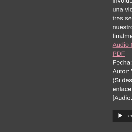
involu
una vi
tres s
nuestr
finalme
Audio
PDF
Fecha:
Autor:
(Si de
enlace
[Audio
A
00:
u