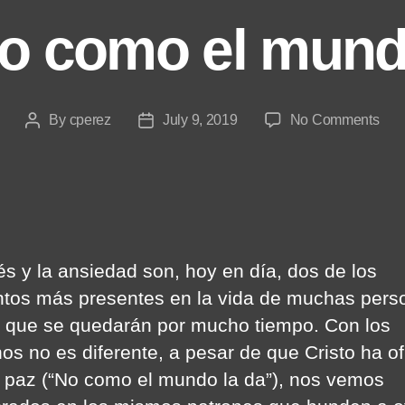
o como el mund
on
By
cperez
July 9, 2019
No Comments
Post
Post
Pax
author
date
No
com
el
mun
la
rés y la ansiedad son, hoy en día, dos de los
da
tos más presentes en la vida de muchas pers
 que se quedarán por mucho tiempo. Con los
nos no es diferente, a pesar de que Cristo ha o
 paz (“No como el mundo la da”), nos vemos