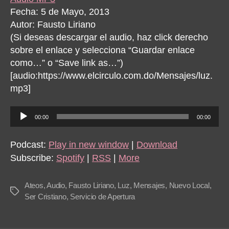
Fecha: 5 de Mayo, 2013
Autor: Fausto Liriano
(Si deseas descargar el audio, haz click derecho
sobre el enlace y selecciona “Guardar enlace
como…” o “Save link as…”)
[audio:https://www.elcirculo.com.do/Mensajes/luz.
mp3]
A
00:00
00:00
u
d
Podcast:
Play in new window
|
Download
i
Subscribe:
Spotify
|
RSS
|
More
o
P
Ateos
,
Audio
,
Fausto Liriano
,
Luz
,
Mensajes
,
Nuevo Local
,
Tags
l
Ser Cristiano
,
Servicio de Apertura
a
y