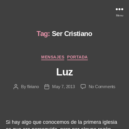
Menu
Tag:
Ser Cristiano
Categories
MENSAJES
PORTADA
Luz
on
By
fliriano
May 7, 2013
No Comments
Post
Post
Luz
author
date
Si hay algo que conocemos de la primera iglesia