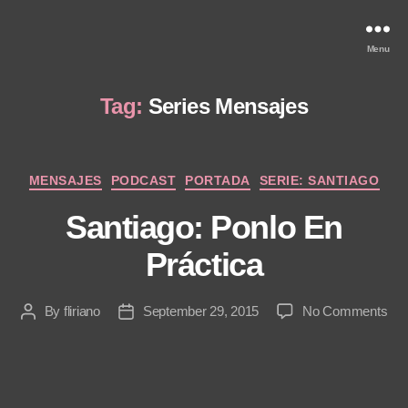
Menu
Tag:
Series Mensajes
Categories
MENSAJES
PODCAST
PORTADA
SERIE: SANTIAGO
Santiago: Ponlo En
Práctica
on
By
fliriano
September 29, 2015
No Comments
Post
Post
San
author
date
Pon
En
Prá