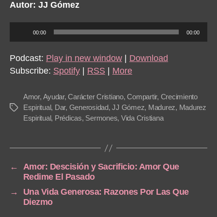
Autor: JJ Gómez
A
00:00
00:00
u
d
Podcast:
Play in new window
|
Download
i
Subscribe:
Spotify
|
RSS
|
More
o
P
Amor
,
Ayudar
,
Carácter Cristiano
,
Compartir
,
Crecimiento
l
Espiritual
,
Dar
,
Generosidad
,
JJ Gómez
,
Madurez
,
Madurez
Tags
Espiritual
,
Prédicas
,
Sermones
,
Vida Cristiana
a
y
e
r
←
Amor: Descisión y Sacrificio: Amor Que
Redime El Pasado
→
Una Vida Generosa: Razones Por Las Que
Diezmo