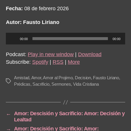
Fecha:
08 de febrero 2026
Autor: Fausto Liriano
A
00:00
00:00
u
d
Podcast:
Play in new window
|
Download
i
Subscribe:
Spotify
|
RSS
|
More
o
P
Amistad
,
Amor
,
Amor al Projimo
,
Decision
,
Fausto Liriano
,
Tags
l
Prédicas
,
Sacrificio
,
Sermones
,
Vida Cristiana
a
y
e
←
Amor: Descisión y Sacrificio: Amor: Decisión y
r
Lealtad
→
Amor: Descisión y Sacrificio: Amor: