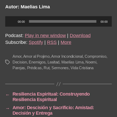
Autor: Maelias Lima
A
00:00
00:00
u
d
Podcast:
Play in new window
|
Download
i
Subscribe:
Spotify
|
RSS
|
More
o
P
Amor
,
Amor al Projimo
,
Amor Incondicional
,
Compromiso
,
l
Decision
,
Enemigos
,
Lealtad
,
Maelías Lima
,
Noemi
,
Tags
Parejas
,
Prédicas
,
Rut
,
Sermones
,
Vida Cristiana
a
y
e
r
←
Resiliencia Espiritual: Construyendo
Resiliencia Espiritual
→
Amor: Descisión y Sacrificio: Amistad:
Decisión y Entrega